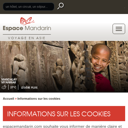
.
VOYAGE EN ASIE
MANDALAY
MYANMAR
27°C
LÉGÈRE PLUIE
Accueil
>
Informations sur les cookies
INFORMATIONS SUR LES COOKIES
espacemandarin.com souhaite vous informer de manière claire et