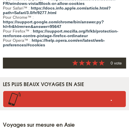
FR/windows-vista/Block-or-allow-cookies
Pour Safari™ :
https://docs.info.apple.com/article.html?
path=Safari/3.0/fr/9277.html
Pour Chrome™ :
https://support.google.com/chrome/bin/answer.py?
hl=fr&hlrm=en&answer=95647
Pour Firefox™ :
https://support.mozilla.org/fr/kb/protection-
renforcee-contre-pistage-firefox-ordinateur
Pour Opera™ :
https://help.opera.com/en/latest/web-
preferences/#cookies
0 vote
LES PLUS BEAUX VOYAGES EN ASIE
.
.
Voyages sur mesure en Asie