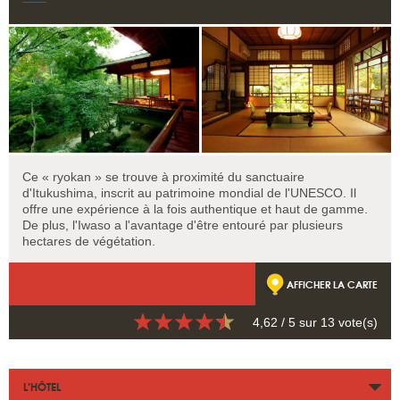
Ce « ryokan » se trouve à proximité du sanctuaire
d'Itukushima, inscrit au patrimoine mondial de l'UNESCO. Il
offre une expérience à la fois authentique et haut de gamme.
De plus, l'Iwaso a l'avantage d'être entouré par plusieurs
hectares de végétation.
AFFICHER LA CARTE
4,62
/ 5 sur
13
vote(s)
L’HÔTEL