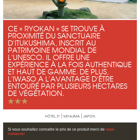
CE « RYOKAN » SE TROUVE À
PROXIMITÉ DU SANCTUAIRE
D'ITUKUSHIMA, INSCRIT AU
PATRIMOINE MONDIAL DE
L'UNESCO. IL OFFRE UNE
EXPÉRIENCE À LA FOIS AUTHENTIQUE
ET HAUT DE GAMME. DE PLUS,
L'IWASO A L'AVANTAGE D'ÊTRE
ENTOURÉ PAR PLUSIEURS HECTARES
DE VÉGÉTATION.
HÔTEL 3*
MIYAJIMA
JAPON
Si vous souhaitez connaitre le prix de ce produit merci de
nous
contacter