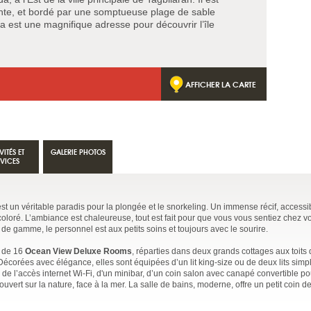
ante, et bordé par une somptueuse plage de sable
 est une magnifique adresse pour découvrir l’île
AFFICHER LA CARTE
VITÉS ET
GALERIE PHOTOS
RVICES
st un véritable paradis pour la plongée et le snorkeling. Un immense récif, access
coloré. L’ambiance est chaleureuse, tout est fait pour que vous vous sentiez chez v
ut de gamme, le personnel est aux petits soins et toujours avec le sourire.
 de 16
Ocean View Deluxe Rooms
, réparties dans deux grands cottages aux toits
corées avec élégance, elles sont équipées d’un lit king-size ou de deux lits simple
, de l’accès internet Wi-Fi, d'un minibar, d’un coin salon avec canapé convertible po
uvert sur la nature, face à la mer. La salle de bains, moderne, offre un petit coin d