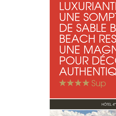
LUXURIANT
UNE SOMP
DE SABLE 
BEACH RES
UNE MAGN
POUR DÉCO
AUTHENTIQ
Sup
HÔTEL 4*