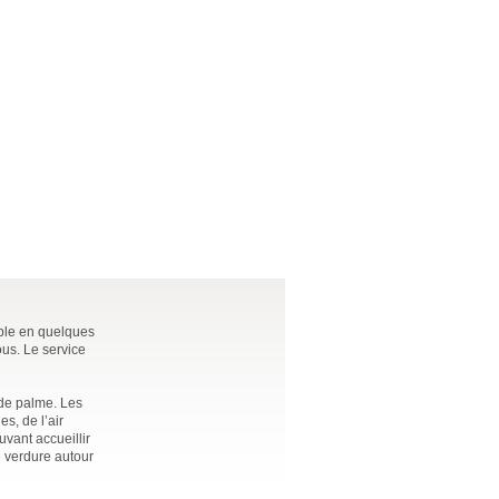
ible en quelques
ous. Le service
 de palme. Les
s, de l’air
uvant accueillir
e verdure autour