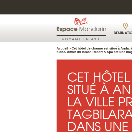
DESTINATI
VOYAGE EN ASIE
Accueil
>
Cet hôtel de charme est situé à Anda, à
blanc. Amun Ini Beach Resort & Spa est une magn
CET HÔTEL
SITUÉ À AN
LA VILLE P
TAGBILARAN
DANS UNE