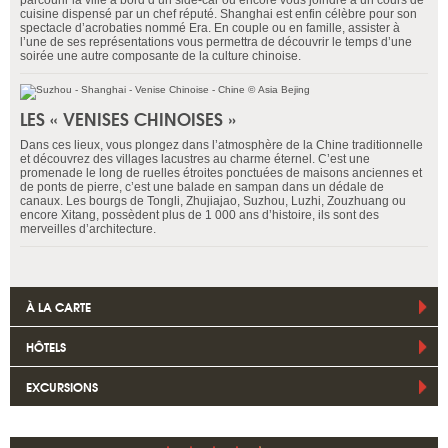
parcourir la ville à bord d’un side-car ou encore vous joindre à un cours de
cuisine dispensé par un chef réputé. Shanghai est enfin célèbre pour son
spectacle d’acrobaties nommé Era. En couple ou en famille, assister à
l’une de ses représentations vous permettra de découvrir le temps d’une
soirée une autre composante de la culture chinoise.
LES « VENISES CHINOISES »
Dans ces lieux, vous plongez dans l’atmosphère de la Chine traditionnelle
et découvrez des villages lacustres au charme éternel. C’est une
promenade le long de ruelles étroites ponctuées de maisons anciennes et
de ponts de pierre, c’est une balade en sampan dans un dédale de
canaux. Les bourgs de Tongli, Zhujiajao, Suzhou, Luzhi, Zouzhuang ou
encore Xitang, possèdent plus de 1 000 ans d’histoire, ils sont des
merveilles d’architecture.
À LA CARTE
HÔTELS
EXCURSIONS