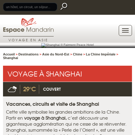
.
VOYAGE EN ASIE
Accueil
>
Destinations
>
Asie du Nord-Est
>
Chine
>
La Chine Impériale
>
Shanghai
VOYAGE À SHANGHAI
29°C
COUVERT
Vacances, circuits et visite de Shanghai
Cette ville symbolise les grandes ambitions de la Chine.
Partir en
voyage à Shanghai,
c’est découvrir une
gigantesque agglomération qui ne cesse de se réinventer.
Shanghai, surnommée la « Perle de l’Orient », est une ville