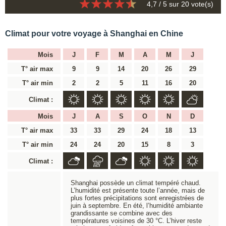
4,7
/ 5 sur
20
vote(s)
Climat pour votre voyage à Shanghai en Chine
Mois
J
F
M
A
M
J
T° air max
9
9
14
20
26
29
T° air min
2
2
5
11
16
20
Climat :
Mois
J
A
S
O
N
D
T° air max
33
33
29
24
18
13
T° air min
24
24
20
15
8
3
Climat :
Shanghai possède un climat tempéré chaud.
L’humidité est présente toute l’année, mais de
plus fortes précipitations sont enregistrées de
juin à septembre. En été, l’humidité ambiante
grandissante se combine avec des
températures voisines de 30 °C. L’hiver reste