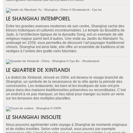
LE SHANGHAI INTEMPOREL
Entre les grandes avenues modernes de son centre, Shanghai cache des
trésors historiques et culturels incontournables. Le temple du Bouddha de
Jade, à l’architecture typique de la dynastie Song, est un exemple de site
religieux majeur parmi tant d’autres. Une visite au Jardin du Mandarin Yu,
aménagé en 1559, vous permettra de découvrir l’art paysager traditionnel
chinois. Shanghai est ainsi faite, elle offre un ensemble de traditions et de
vestiges à l’ombre des gratte-ciels futuristes.
LE QUARTIER DE XINTIANDI
Le district de Xintiandi, rénové en 2004, est devenu le visage branché de
Shanghai, un symbole de la renaissance de la ville après la période des
concessions. Les restaurants, les bars et les boutiques de luxe ont pris
place dans des maisons traditionnelles préservées ou reconstituées. C’est
un endroit à ne pas manquer, un lieu idéal pour manger ou boire un verre
sur les terrasses des multiples placettes.
LE SHANGHAI INSOLITE
Nous pouvons agrémenter votre voyage à Shanghai de moments originaux
et de visites insolites. Selon votre souhait, vous pouvez par exemple