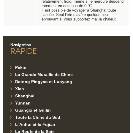
relativement froid, même si le mercure descend
rarement en dessous de 0 °C.
Il est possible de voyager à Shanghai toute
l’année. Seul l’été s’avère quelque peu
éprouvant si vous supportez mal la chaleur.
Navigation
RAPIDE
Pékin
La Grande Muraille de Chine
Datong Pingyao et Luoyang
Xian
Shanghai
Yunnan
Guangxi et Guilin
Toute la Chine du Sud
L’ Anhui et le Fujian
La Route de la Soie