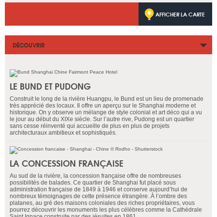
AFFICHER LA CARTE
DÉCOUVRIR
LE BUND ET PUDONG
Construit le long de la rivière Huangpu, le Bund est un lieu de promenade
très apprécié des locaux. Il offre un aperçu sur le Shanghai moderne et
historique. On y observe un mélange de style colonial et art déco qui a vu
le jour au début du XIXe siècle. Sur l’autre rive, Pudong est un quartier
sans cesse réinventé qui accueille de plus en plus de projets
architecturaux ambitieux et sophistiqués.
LA CONCESSION FRANÇAISE
Au sud de la rivière, la concession française offre de nombreuses
possibilités de balades. Ce quartier de Shanghai fut placé sous
administration française de 1849 à 1946 et conserve aujourd’hui de
nombreux témoignages de cette présence étrangère. À l’ombre des
platanes, au gré des maisons coloniales des riches propriétaires, vous
pourrez découvrir les monuments les plus célèbres comme la Cathédrale
Saint Ignace construite par des jésuites en 1861.