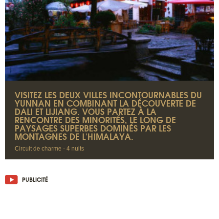
VISITEZ LES DEUX VILLES INCONTOURNABLES DU
YUNNAN EN COMBINANT LA DÉCOUVERTE DE
DALI ET LIJIANG. VOUS PARTEZ À LA
RENCONTRE DES MINORITÉS, LE LONG DE
PAYSAGES SUPERBES DOMINÉS PAR LES
MONTAGNES DE L'HIMALAYA.
Circuit de charme - 4 nuits
PUBLICITÉ