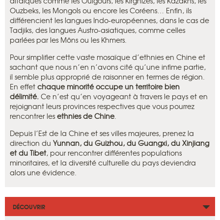
altaïques comme les Ouïgours, les Kirghizes, les Kazakhs, les
Ouzbeks, les Mongols ou encore les Coréens… Enfin, ils
différencient les langues Indo-européennes, dans le cas de
Tadjiks, des langues Austro-asiatiques, comme celles
parlées par les Môns ou les Khmers.
Pour simplifier cette vaste mosaïque d’ethnies en Chine et
sachant que nous n’en n’avons cité qu’une infime partie,
il semble plus approprié de raisonner en termes de région.
En effet
chaque minorité occupe un territoire bien
délimité.
Ce n’est qu’en voyageant à travers le pays et en
rejoignant leurs provinces respectives que vous pourrez
rencontrer les
ethnies de Chine
.
Depuis l’Est de la Chine et ses villes majeures, prenez la
direction du
Yunnan, du Guizhou, du Guangxi, du Xinjiang
et du Tibet
, pour rencontrer différentes populations
minoritaires, et la diversité culturelle du pays deviendra
alors une évidence.
DÉCOUVRIR