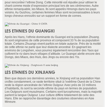
pour rencontrer l’ethnie Dong. Cette minorité est réputée pour utiliser le
chant comme mode d’expression principal lors de ses cérémonies. Autre
ethnie remarquable, les Miaos. Ils sont appelés Hmongs dans les pays
voisins. Au Guizhou, certaines femmes Miao sont reconnaissables à leurs
longs cheveux enroulés sur un support en forme de cornes.
LES ETHNIES DU GUANGXI
Après les Hans, l’ethnie dominante du Guangxi est la population Zhuang.
Ils sont originaires de cette province et composent 33 % de sa population
totale. Certains Zhuangs vivent parfois en totale autarcie. Près de la moitié
de cette ethnie ne parle que leur dialecte ancestral. En gagnant les
environs de Longshen, vous pourrez également rencontrer des Yaos qui
cultivent le riz dans leurs villages d’altitude. Le Guangxi abrite encore des
Dongs, des Miaos, des Huis, des Jings ou encore des Yis.
LES ETHNIES DU XINJIANG
Bien que depuis ces dernières années, le Xinjiang voit sa population Han
croître constamment, ce vaste territoire situé à l’extrême Ouest de la Chine
reste la région ancestrale de l’ethnie Ouïgour. Avec près de 10 millions
d’habitants, ils sont la seconde ethnie du pays en termes de population.
Les Ouïgours sont musulmans. Certains sont turcophones, mais la majorité
parlent la langue Ouïgour. Leur culture diffère totalement de celle des
Hans. Elle se rapproche davantage des coutumes observées en Asie
Mineure.