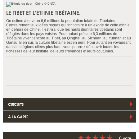
LE TIBET ET L’ETHNIE TIBÉTAINE.
On estime à environ 6,6 millions la population totale de Tibétains.
Contrairement aux idées reçues qui font croire à un exode de cette ethnie
en dehors de Chine. Il est vrai que les hauts dignitaires tibétains sont
réfugiés dans les pays voisins. Pour autant près de 6,3 millions de
Tibétains vivent encore au Tibet, au Qinghai, au Sichuan, au Yunnan et au
Gansu. Bien sûr, la culture tibétaine est en péril. Pour autant en voyageant
dans les régions citées plus haut, vous pourrez découvrir toutes les
richesses de leur histoire, de leurs croyances et leurs coutumes.
CIRCUITS
À LA CARTE
0 vote