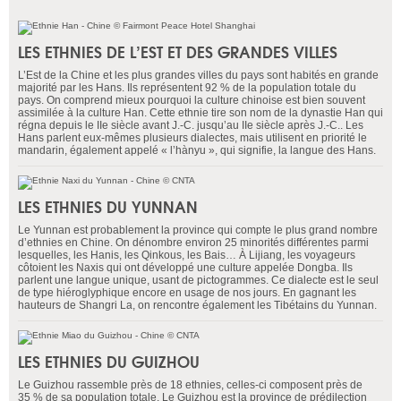
LES ETHNIES DE L’EST ET DES GRANDES VILLES
L’Est de la Chine et les plus grandes villes du pays sont habités en grande
majorité par les Hans. Ils représentent 92 % de la population totale du
pays. On comprend mieux pourquoi la culture chinoise est bien souvent
assimilée à la culture Han. Cette ethnie tire son nom de la dynastie Han qui
régna depuis le IIe siècle avant J.-C. jusqu’au IIe siècle après J.-C.. Les
Hans parlent eux-mêmes plusieurs dialectes, mais utilisent en priorité le
mandarin, également appelé « l’hànyu », qui signifie, la langue des Hans.
LES ETHNIES DU YUNNAN
Le Yunnan est probablement la province qui compte le plus grand nombre
d’ethnies en Chine. On dénombre environ 25 minorités différentes parmi
lesquelles, les Hanis, les Qinkous, les Bais… À Lijiang, les voyageurs
côtoient les Naxis qui ont développé une culture appelée Dongba. Ils
parlent une langue unique, usant de pictogrammes. Ce dialecte est le seul
de type hiéroglyphique encore en usage de nos jours. En gagnant les
hauteurs de Shangri La, on rencontre également les Tibétains du Yunnan.
LES ETHNIES DU GUIZHOU
Le Guizhou rassemble près de 18 ethnies, celles-ci composent près de
35 % de sa population totale. Le Guizhou est la province de prédilection