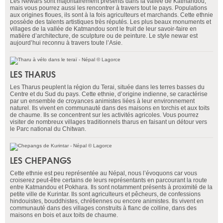
Les Newars sont majoritairement présents dans la vallée de Katmandou,
mais vous pourrez aussi les rencontrer à travers tout le pays. Populations
aux origines floues, ils sont à la fois agriculteurs et marchands. Cette ethnie
possède des talents artistiques très réputés. Les plus beaux monuments et
villages de la vallée de Katmandou sont le fruit de leur savoir-faire en
matière d’architecture, de sculpture ou de peinture. Le style newar est
aujourd’hui reconnu à travers toute l’Asie.
LES THARUS
Les Tharus peuplent la région du Terai, située dans les terres basses du
Centre et du Sud du pays. Cette ethnie, d’origine indienne, se caractérise
par un ensemble de croyances animistes liées à leur environnement
naturel. Ils vivent en communauté dans des maisons en torchis et aux toits
de chaume. Ils se concentrent sur les activités agricoles. Vous pourrez
visiter de nombreux villages traditionnels tharus en faisant un détour vers
le Parc national du Chitwan.
LES CHEPANGS
Cette ethnie est peu représentée au Népal, nous l’évoquons car vous
croiserez peut-être certains de leurs représentants en parcourant la route
entre Katmandou et Pokhara. Ils sont notamment présents à proximité de la
petite ville de Kurintar. Ils sont agriculteurs et pêcheurs, de confessions
hindouistes, bouddhistes, chrétiennes ou encore animistes. Ils vivent en
communauté dans des villages construits à flanc de colline, dans des
maisons en bois et aux toits de chaume.