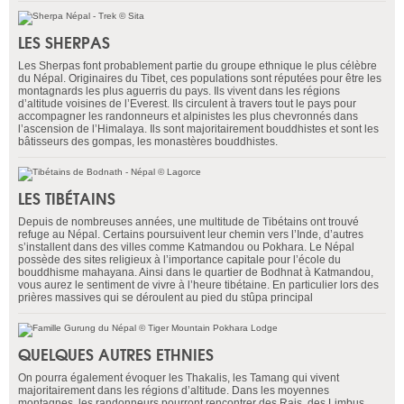
LES SHERPAS
Les Sherpas font probablement partie du groupe ethnique le plus célèbre
du Népal. Originaires du Tibet, ces populations sont réputées pour être les
montagnards les plus aguerris du pays. Ils vivent dans les régions
d’altitude voisines de l’Everest. Ils circulent à travers tout le pays pour
accompagner les randonneurs et alpinistes les plus chevronnés dans
l’ascension de l’Himalaya. Ils sont majoritairement bouddhistes et sont les
bâtisseurs des gompas, les monastères bouddhistes.
LES TIBÉTAINS
Depuis de nombreuses années, une multitude de Tibétains ont trouvé
refuge au Népal. Certains poursuivent leur chemin vers l’Inde, d’autres
s’installent dans des villes comme Katmandou ou Pokhara. Le Népal
possède des sites religieux à l’importance capitale pour l’école du
bouddhisme mahayana. Ainsi dans le quartier de Bodhnat à Katmandou,
vous aurez le sentiment de vivre à l’heure tibétaine. En particulier lors des
prières massives qui se déroulent au pied du stûpa principal
QUELQUES AUTRES ETHNIES
On pourra également évoquer les Thakalis, les Tamang qui vivent
majoritairement dans les régions d’altitude. Dans les moyennes
montagnes, les randonneurs pourront rencontrer des Rais, des Limbus,