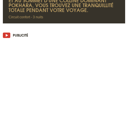
ET AU SOMMET D'UNE COLLINE DOMINANT
POKHARA, VOUS TROUVEZ UNE TRANQUILLITÉ
TOTALE PENDANT VOTRE VOYAGE.
Circuit confort - 3 nuits
PUBLICITÉ