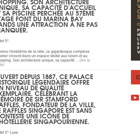
H
HOPPING. SON ARCHITECTURE
NIQUE, SA CAPACITÉ D'ACCUEIL
T SA PISCINE PERCHÉE AU 57ÈME
TAGE FONT DU MARINA BAY
ANDS UNE ATTRACTION À NE PAS
C
ANQUER.
P
l
L
tel 5*
à
I
venu l'emblème de la ville, ce gigantesque complexe
V
elier s'inscrit dans un espace dédié aux loisirs et au
opping. Son architecture unique, sa capacité ...
(lire la
te)
UVERT DEPUIS 1887, CE PALACE
I
ISTORIQUE LÉGENDAIRE OFFRE
N NIVEAU DE QUALITÉ
XEMPLAIRE. CÉLÉBRANT LA
ÉMOIRE DE SIR STAMFORD
AFFLES, FONDATEUR DE LA VILLE,
E
RAFFLES SINGAPORE
EST SANS
ONTESTE UNE ICÔNE DE
'HÔTELLERIE SINGAPOURIENNE.
tel 5* Luxe