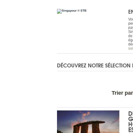
E
Vo
pe
pay
Si
de
ég
déc
sui
DÉCOUVREZ NOTRE SÉLECTION 
Trier par
D
G
H
E