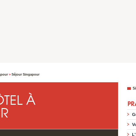
apour
>
Séjour Singapour
S
TEL À
PR
R
G
V
L