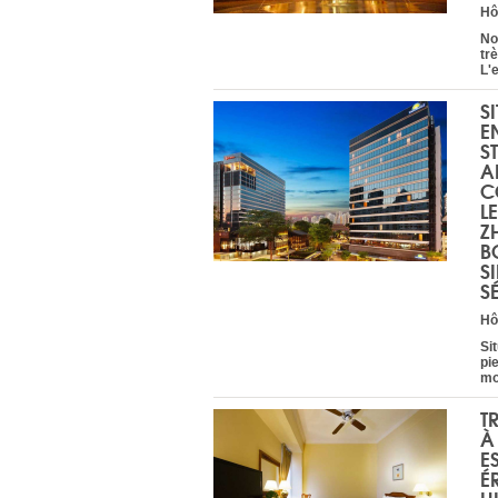
Hô
No
tr
L'e
S
E
S
A
C
L
Z
B
S
S
Hô
Si
pi
mo
T
À
E
É