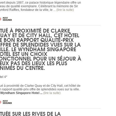
vert depuis 1887, ce palace historique légendaire offre un
veau de qualité exemplaire. Célébrant la mémoire de Sir
mford Raffles, fondateur de la ville, le ...
(lire la suite)
ITUÉ À PROXIMITÉ DE CLARKE
UAY ET DE CITY HALL, CET HÔTEL
E BON RAPPORT QUALITÉ-PRIX
FFRE DE SPLENDIDES VUES SUR LA
ILLE. LE
WYNDHAM SINGAPORE
OTEL
EST UN CHOIX
ONCTIONNEL POUR UN SÉJOUR À
EUX PAS DES LIEUX LES PLUS
NIMÉS DU CENTRE.
tel 4*
ué à proximité de Clarke Quay et de City Hall, cet hôtel de
 rapport qualité-prix offre de splendides vues sur la ville.
e
Wyndham Singapore Hotel ...
(lire la suite)
ITUÉE SUR LES RIVES DE LA