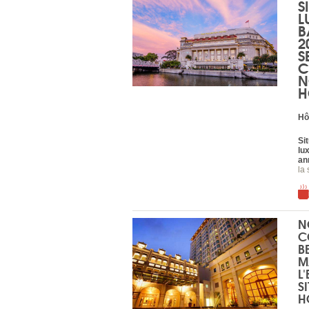
S
L
B
2
S
C
N
H
Hô
Si
lu
an
la 
N
C
B
M
L
S
H