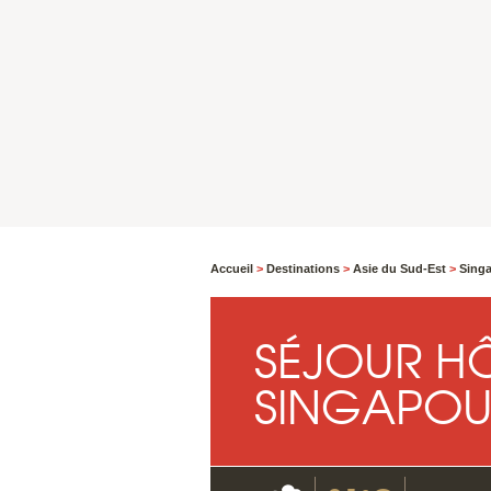
Accueil
>
Destinations
>
Asie du Sud-Est
>
Sing
SÉJOUR HÔ
SINGAPOU