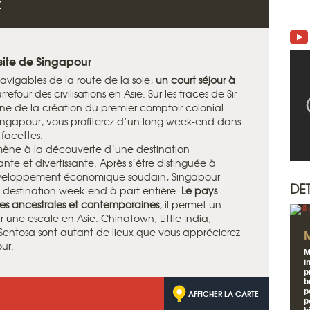
X
site de Singapour
vigables de la route de la soie,
un court
séjour à
efour des civilisations en Asie. Sur les traces de Sir
igine de la création du premier comptoir colonial
Singapour, vous profiterez d’un long week-end dans
facettes.
 mène à la découverte d’une destination
ssante et divertissante. Après s’être distinguée à
éveloppement économique soudain, Singapour
DÉ
destination week-end à part entière.
Le pays
ques ancestrales et contemporaines
, il permet un
r une escale en Asie. Chinatown, Little India,
entosa sont autant de lieux que vous apprécierez
ur.
M
i
p
b
p
AFFICHER LA CARTE
p