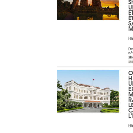
S
U
E
É
S
M
Hô
De
hôt
sh
sui
O
H
U
E
M
R
L
C
L
Hô