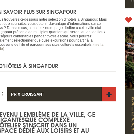
h
N SAVOIR PLUS SUR SINGAPOUR
us trouverez ci-dessous notre sélection d’hôtels à Singapour. Mais
ut-être souhaitez-vous obtenir davantage d’informations sur ce
s ? Dans ce cas, consultez notre page dédiée à cette ville état.
ngapour présente de multiples quartiers qui seront autant de lieux
 séjours confortables pendant votre escale. Vous pourrez
alement sélectionner quelques excursions pour partir à la
ouverte de l’île et parcourir ses sites culturels essentiels.
(lire la
te)
D’HÔTELS À SINGAPOUR
 :
PRIX CROISSANT
EVENU L'EMBLÈME DE LA VILLE, CE
D
IGANTESQUE COMPLEXE
ÔTELIER S'INSCRIT DANS UN
SPACE DÉDIÉ AUX LOISIRS ET AU