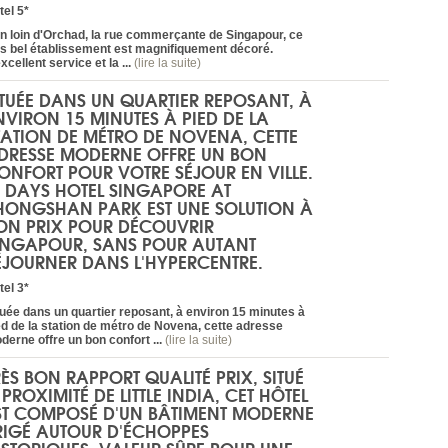
tel 5*
n loin d'Orchad, la rue commerçante de Singapour, ce
ès bel établissement est magnifiquement décoré.
xcellent service et la ...
(lire la suite)
ITUÉE DANS UN QUARTIER REPOSANT, À
NVIRON 15 MINUTES À PIED DE LA
TATION DE MÉTRO DE NOVENA, CETTE
DRESSE MODERNE OFFRE UN BON
ONFORT POUR VOTRE SÉJOUR EN VILLE.
E DAYS HOTEL SINGAPORE AT
HONGSHAN PARK EST UNE SOLUTION À
ON PRIX POUR DÉCOUVRIR
INGAPOUR, SANS POUR AUTANT
ÉJOURNER DANS L'HYPERCENTRE.
tel 3*
tuée dans un quartier reposant, à environ 15 minutes à
ed de la station de métro de Novena, cette adresse
derne offre un bon confort ...
(lire la suite)
RÈS BON RAPPORT QUALITÉ PRIX, SITUÉ
 PROXIMITÉ DE LITTLE INDIA, CET HÔTEL
ST COMPOSÉ D'UN BÂTIMENT MODERNE
RIGÉ AUTOUR D'ÉCHOPPES