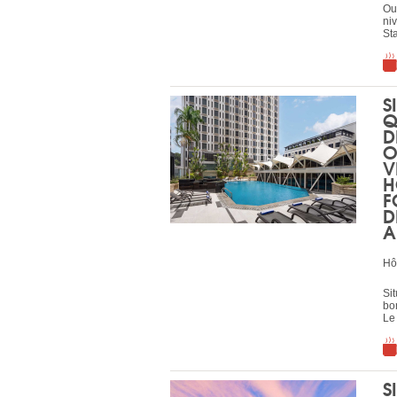
Ou
ni
Sta
S
Q
D
O
V
H
F
D
A
Hô
Sit
bon
L
S