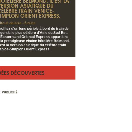
ÔTELIÈRE BELMOND. IL EST LA
VERSION ASIATIQUE DU
CÉLÈBRE TRAIN VENICE-
SIMPLON ORIENT EXPRESS.
ircuit de luxe - 5 nuits
rofitez d'un long périple à bord du train de
égende le plus célèbre d'Asie du Sud-Est.
'Eastern and Oriental Express appartient
 la prestigieuse chaîne hôtelière Belmond.
l est la version asiatique du célèbre train
enice-Simplon Orient Express.
DÉES DÉCOUVERTES
PUBLICITÉ