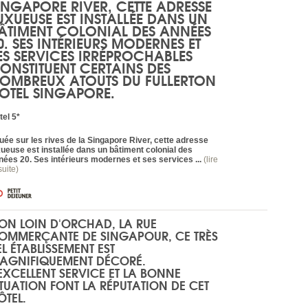
INGAPORE RIVER, CETTE ADRESSE
UXUEUSE EST INSTALLÉE DANS UN
ÂTIMENT COLONIAL DES ANNÉES
0. SES INTÉRIEURS MODERNES ET
ES SERVICES IRRÉPROCHABLES
ONSTITUENT CERTAINS DES
OMBREUX ATOUTS DU FULLERTON
OTEL SINGAPORE.
tel 5*
tuée sur les rives de la Singapore River, cette adresse
xueuse est installée dans un bâtiment colonial des
nées 20. Ses intérieurs modernes et ses services ...
(lire
suite)
ON LOIN D'ORCHAD, LA RUE
OMMERÇANTE DE SINGAPOUR, CE TRÈS
EL ÉTABLISSEMENT EST
AGNIFIQUEMENT DÉCORÉ.
'EXCELLENT SERVICE ET LA BONNE
ITUATION FONT LA RÉPUTATION DE CET
ÔTEL.