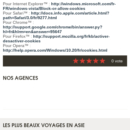
Pour Internet Explorer™ :
http://windows.microsoft.com/fr-
FR/windows-vista/Block-or-allow-cookies
Pour Safari™ :
http://docs.info.apple.com/article.html?
path=Safari/3.0/fr/9277.html
Pour Chrome™ :
http://support.google.com/chrome/bin/answer.py?
hl=fr&hlrm=en&answer=95647
Pour Firefox™ :
http://support.mozilla.org/fr/kb/activer-
desactiver-cookies
Pour Opera™ :
http://help.opera.com/Windows/10.20/fr/cookies.html
0 vote
NOS AGENCES
LES PLUS BEAUX VOYAGES EN ASIE