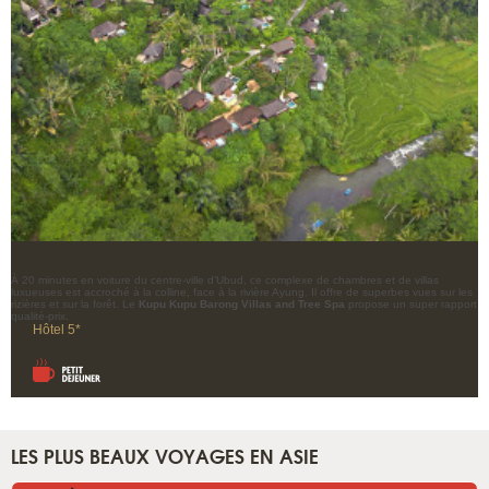
À 20 minutes en voiture du centre-ville d’Ubud, ce complexe de chambres et de villas
luxueuses est accroché à la colline, face à la rivière Ayung. Il offre de superbes vues sur les
rizières et sur la forêt. Le
Kupu Kupu Barong Villas and Tree Spa
propose un super rapport
qualité-prix.
Hôtel 5*
LES PLUS BEAUX VOYAGES EN ASIE