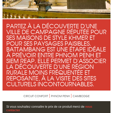
PARTEZ À LA DÉCOUVERTE D'UNE
VILLE DE CAMPAGNE RÉPUTÉE POUR
SES MAISONS DE STYLE KHMER ET
POUR SES PAYSAGES PAISIBLES.
BATTAMBANG EST UNE ÉTAPE IDÉALE
À PRÉVOIR ENTRE PHNOM PENH ET
SIEM REAP. ELLE PERMET D'ASSOCIER
LA DÉCOUVERTE D'UNE RÉGION
RURALE MOINS FRÉQUENTÉE ET
REPOSANTE, À LA VISITE DES SITES
CULTURELS INCONTOURNABLES.
CIRCUIT CONFORT
PHNOM PENH
CAMBODGE
Si vous souhaitez connaitre le prix de ce produit merci de
nous
contacter