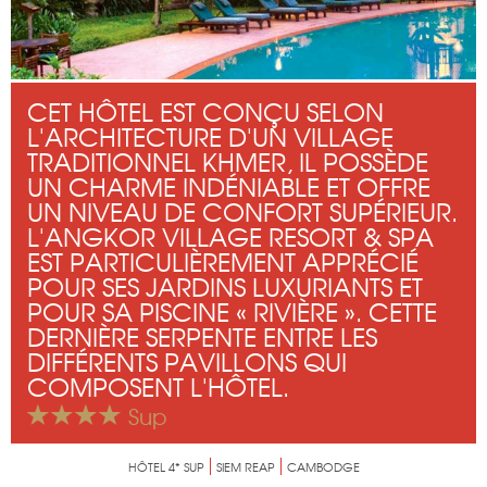
CET HÔTEL EST CONÇU SELON
L'ARCHITECTURE D'UN VILLAGE
TRADITIONNEL KHMER, IL POSSÈDE
UN CHARME INDÉNIABLE ET OFFRE
UN NIVEAU DE CONFORT SUPÉRIEUR.
L'ANGKOR VILLAGE RESORT & SPA
EST PARTICULIÈREMENT APPRÉCIÉ
POUR SES JARDINS LUXURIANTS ET
POUR SA PISCINE « RIVIÈRE ». CETTE
DERNIÈRE SERPENTE ENTRE LES
DIFFÉRENTS PAVILLONS QUI
COMPOSENT L'HÔTEL.
Sup
HÔTEL 4* SUP
SIEM REAP
CAMBODGE