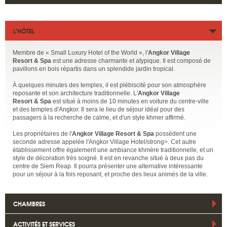
L’HÔTEL
Membre de « Small Luxury Hotel of the World », l'
Angkor Village
Resort & Spa
est une adresse charmante et atypique. Il est composé de
pavillons en bois répartis dans un splendide jardin tropical.
À quelques minutes des temples, il est plébiscité pour son atmosphère
reposante et son architecture traditionnelle. L'
Angkor Village
Resort & Spa
est situé à moins de 10 minutes en voiture du centre-ville
et des temples d'Angkor. Il sera le lieu de séjour idéal pour des
passagers à la recherche de calme, et d'un style khmer affirmé.
Les propriétaires de l'
Angkor Village Resort & Spa
possèdent une
seconde adresse appelée l'
Angkor Village Hotel/strong>. Cet autre
établissement offre également une ambiance khmère traditionnelle, et un
style de décoration très soigné. Il est en revanche situé à deux pas du
centre de Siem Reap. Il pourra présenter une alternative intéressante
pour un séjour à la fois reposant, et proche des lieux animés de la ville.
CHAMBRES
ACTIVITÉS ET SERVICES