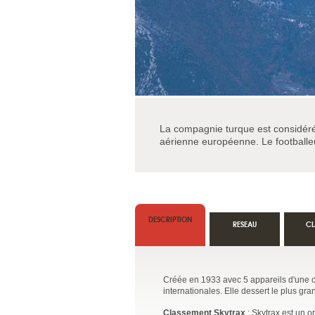
La compagnie turque est considér
aérienne européenne. Le footballeu
DESCRIPTION
RESEAU
CL
Créée en 1933 avec 5 appareils d'une ca
internationales. Elle dessert le plus gr
Classement Skytrax
: Skytrax est un 