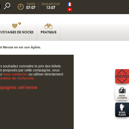
PARIS
SINGAPOUR
07:07
13:07
VOYAGES DE NOCES
PRATIQUE
 Messie en est son égérie.
s souhaitez connaitre le prix des billets
on proposés par cette compagnie, vous
ez
nous contacter
ou utiliser directement
moteur de recherche
pagnie aérienne