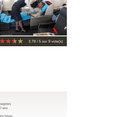
3,78
/ 5 sur
9
vote(s)
mpagnies
7 ans.
ssée 5ème