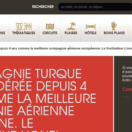
RECHERCHER
ONS
THÉMATIQUES
CIRCUITS
PLAGES
HÔTELS
BONS PLANS
puis 4 ans comme la meilleure compagnie aérienne européenne. Le footballeur Lionel
GNIE TURQUE
Si vou
d’avi
pouv
DÉRÉE DEPUIS 4
notre
Com
E LA MEILLEURE
E AÉRIENNE
E. LE