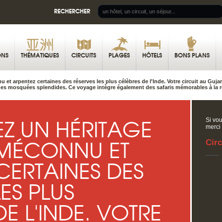
RECHERCHER
ONS
THÉMATIQUES
CIRCUITS
PLAGES
HÔTELS
BONS PLANS
et arpentez certaines des réserves les plus célèbres de l'Inde. Votre circuit au Guja
es mosquées splendides. Ce voyage intègre également des safaris mémorables à la re
Z UN HÉRITAGE
Si vou
merci
 MÉCONNU ET
Circ
CERTAINES DES
ES PLUS
E L'INDE. VOTRE