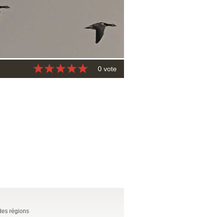
0 vote
 des régions