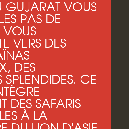
U GUJARAT VOUS
LES PAS DE
L VOUS
E VERS DES
AÏNAS
X, DES
SPLENDIDES. CE
NTÈGRE
 DES SAFARIS
ES À LA
 DU LION D'ASIE