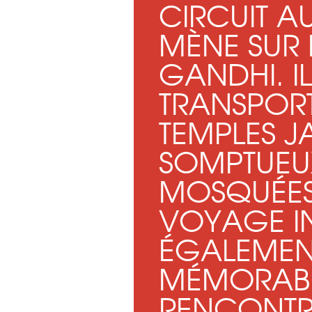
CIRCUIT A
MÈNE SUR 
GANDHI. I
TRANSPORT
TEMPLES J
SOMPTUEU
MOSQUÉES 
VOYAGE I
ÉGALEMENT
MÉMORABL
RENCONTRE