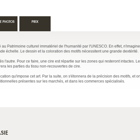
IE PHOTOS
PRIX
sé au Patrimoine culturel immatériel de l'humanité par l'UNESCO. En effet, n'imagin
nde échelle. Le dessin et la coloration des motifs nécessitent une grande dextérité.
l'autre. Pour ce faire, une cire est répartie sur les zones qui resteront intactes. Le
era les parties du tissu non-recouvertes de cire.
ication qu'impose cet art. Par la suite, on s'étonnera de la précision des motifs, et
aditionnelles présentes sur les marchés, et dans les commerces spécialisés.
SIE