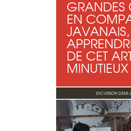
GRANDES 
EN COMPA
JAVANAIS,
APPRENDREZ
DE CET ART
MINUTIEUX 
EXCURSION DEMI-