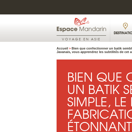
DESTINATI
VOYAGE EN ASIE
Accueil
>
Bien que confectionner un batik semble
Javanais, vous apprendrez les subtilités de cet ar
BIEN QUE
UN BATIK S
SIMPLE, L
FABRICATI
ÉTONNANT,