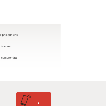
ez pas que ces
 tissu est
 on comprendra
.
.