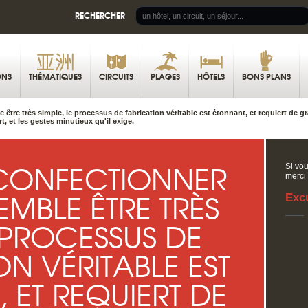
RECHERCHER
ONS
THÉMATIQUES
CIRCUITS
PLAGES
HÔTELS
BONS PLANS
 être très simple, le processus de fabrication véritable est étonnant, et requiert 
t, et les gestes minutieux qu'il exige.
 CONFECTIONNER
Si vou
merci
EMBLE ÊTRE TRÈS
Exc
E PROCESSUS DE
ON VÉRITABLE EST
 ET REQUIERT DE