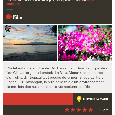
Si vous souhaitez connaitre le prix de ce produit merci de
nous
contacter
L’hôtel est situé sur l'île de Gili Trawangan, dans l’archipel des
îles Gili, au large de Lombok. La
Villa Almarik
est entourée
d'un joli jardin tropical tout proche de la mer. Située au Nord-
Est de Gili Trawangan, la Villa bénéficie d’un environnement
calme, loin des nuisances de la vie nocturne de l’île.
AFFICHER LA CARTE
0 vote