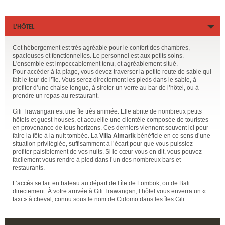
L’HÔTEL
Cet hébergement est très agréable pour le confort des chambres,
spacieuses et fonctionnelles. Le personnel est aux petits soins.
L'ensemble est impeccablement tenu, et agréablement situé.
Pour accéder à la plage, vous devez traverser la petite route de sable qui
fait le tour de l’île. Vous serez directement les pieds dans le sable, à
profiter d’une chaise longue, à siroter un verre au bar de l’hôtel, ou à
prendre un repas au restaurant.
Gili Trawangan est une île très animée. Elle abrite de nombreux petits
hôtels et guest-houses, et accueille une clientèle composée de touristes
en provenance de tous horizons. Ces derniers viennent souvent ici pour
faire la fête à la nuit tombée. La
Villa Almarik
bénéficie en ce sens d’une
situation privilégiée, suffisamment à l’écart pour que vous puissiez
profiter paisiblement de vos nuits. Si le cœur vous en dit, vous pouvez
facilement vous rendre à pied dans l’un des nombreux bars et
restaurants.
L’accès se fait en bateau au départ de l’île de Lombok, ou de Bali
directement. À votre arrivée à Gili Trawangan, l’hôtel vous enverra un «
taxi » à cheval, connu sous le nom de Cidomo dans les îles Gili.