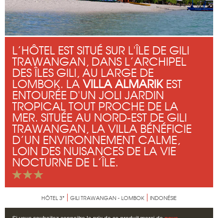
L’HÔTEL EST SITUÉ SUR L'ÎLE DE GILI
TRAWANGAN, DANS L’ARCHIPEL
DES ÎLES GILI, AU LARGE DE
LOMBOK. LA
VILLA ALMARIK
EST
ENTOURÉE D'UN JOLI JARDIN
TROPICAL TOUT PROCHE DE LA
MER. SITUÉE AU NORD-EST DE GILI
TRAWANGAN, LA VILLA BÉNÉFICIE
D’UN ENVIRONNEMENT CALME,
LOIN DES NUISANCES DE LA VIE
NOCTURNE DE L’ÎLE.
HÔTEL 3*
GILI TRAWANGAN - LOMBOK
INDONÉSIE