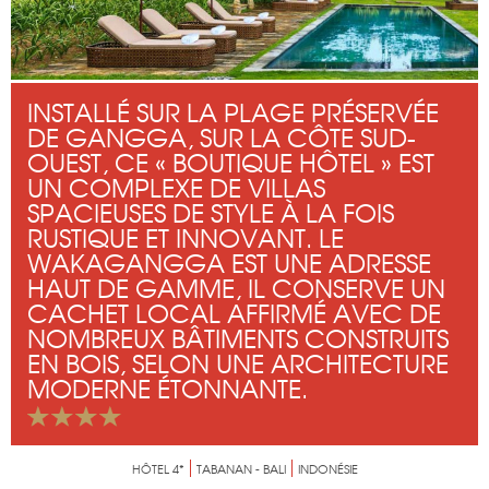
INSTALLÉ SUR LA PLAGE PRÉSERVÉE
DE GANGGA, SUR LA CÔTE SUD-
OUEST, CE « BOUTIQUE HÔTEL » EST
UN COMPLEXE DE VILLAS
SPACIEUSES DE STYLE À LA FOIS
RUSTIQUE ET INNOVANT. LE
WAKAGANGGA EST UNE ADRESSE
HAUT DE GAMME, IL CONSERVE UN
CACHET LOCAL AFFIRMÉ AVEC DE
NOMBREUX BÂTIMENTS CONSTRUITS
EN BOIS, SELON UNE ARCHITECTURE
MODERNE ÉTONNANTE.
HÔTEL 4*
TABANAN - BALI
INDONÉSIE