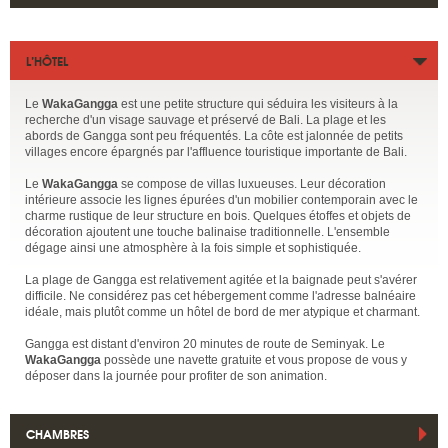
L’HÔTEL
Le
WakaGangga
est une petite structure qui séduira les visiteurs à la
recherche d'un visage sauvage et préservé de Bali. La plage et les
abords de Gangga sont peu fréquentés. La côte est jalonnée de petits
villages encore épargnés par l'affluence touristique importante de Bali.
Le
WakaGangga
se compose de villas luxueuses. Leur décoration
intérieure associe les lignes épurées d'un mobilier contemporain avec le
charme rustique de leur structure en bois. Quelques étoffes et objets de
décoration ajoutent une touche balinaise traditionnelle. L'ensemble
dégage ainsi une atmosphère à la fois simple et sophistiquée.
La plage de Gangga est relativement agitée et la baignade peut s'avérer
difficile. Ne considérez pas cet hébergement comme l'adresse balnéaire
idéale, mais plutôt comme un hôtel de bord de mer atypique et charmant.
Gangga est distant d'environ 20 minutes de route de Seminyak. Le
WakaGangga
possède une navette gratuite et vous propose de vous y
déposer dans la journée pour profiter de son animation.
CHAMBRES