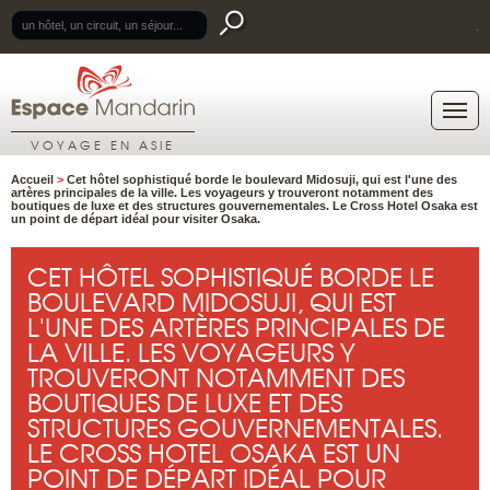
.
VOYAGE EN ASIE
Accueil
>
Cet hôtel sophistiqué borde le boulevard Midosuji, qui est l'une des
artères principales de la ville. Les voyageurs y trouveront notamment des
boutiques de luxe et des structures gouvernementales. Le Cross Hotel Osaka est
un point de départ idéal pour visiter Osaka.
CET HÔTEL SOPHISTIQUÉ BORDE LE
BOULEVARD MIDOSUJI, QUI EST
L'UNE DES ARTÈRES PRINCIPALES DE
LA VILLE. LES VOYAGEURS Y
TROUVERONT NOTAMMENT DES
BOUTIQUES DE LUXE ET DES
STRUCTURES GOUVERNEMENTALES.
LE CROSS HOTEL OSAKA EST UN
POINT DE DÉPART IDÉAL POUR