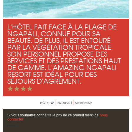
L'HÔTEL FAIT FACE À LA PLAGE DE
NGAPALI, CONNUE POUR SA
BEAUTÉ. DE PLUS, IL EST ENTOURÉ
PAR LA VÉGÉTATION TROPICALE.
SON PERSONNEL PROPOSE DES
SERVICES ET DES PRESTATIONS HAUT
DE GAMME. L'AMAZING NGAPALI
RESORT EST IDÉAL POUR DES
SÉJOURS D'AGRÉMENT.
HÔTEL 4*
NGAPALI
MYANMAR
Si vous souhaitez connaitre le prix de ce produit merci de
nous
contacter