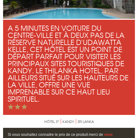
A 5 MINUTES EN VOITURE DU
CENTRE-VILLE ET À DEUX PAS DE LA
RÉSERVE NATURELLE D'UDAWATTA
KELLE, CET HÔTEL EST UN POINT DE
DÉPART PARFAIT POUR VISITER LES
PRINCIPAUX SITES TOURISTIQUES DE
KANDY. LE THILANKA HOTEL, PAR
AILLEURS SITUÉ SUR LES HAUTEURS DE
LA VILLE, OFFRE UNE VUE
IMPRENABLE SUR CE HAUT LIEU
SPIRITUEL.
HÔTEL 3*
KANDY
SRI LANKA
Si vous souhaitez connaitre le prix de ce produit merci de
nous