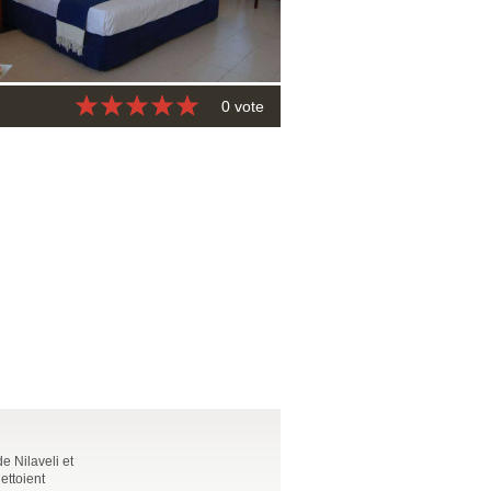
0 vote
e Nilaveli et
ettoient