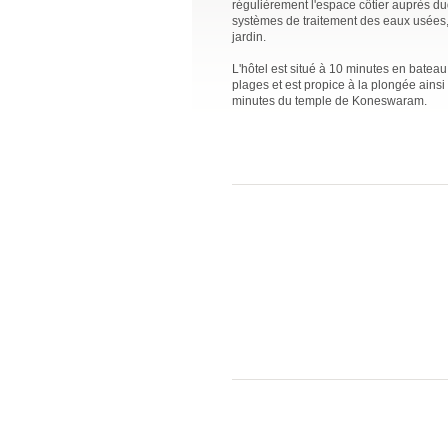
régulièrement l'espace côtier auprès duq
systèmes de traitement des eaux usées, i
jardin.
L'hôtel est situé à 10 minutes en bateau 
plages et est propice à la plongée ains
minutes du temple de Koneswaram.