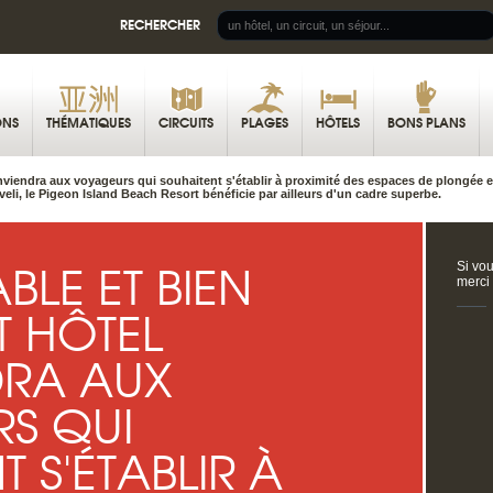
RECHERCHER
ONS
THÉMATIQUES
CIRCUITS
PLAGES
HÔTELS
BONS PLANS
nviendra aux voyageurs qui souhaitent s'établir à proximité des espaces de plongée et 
eli, le Pigeon Island Beach Resort bénéficie par ailleurs d'un cadre superbe.
LE ET BIEN
Si vou
merci
T HÔTEL
RA AUX
S QUI
 S'ÉTABLIR À