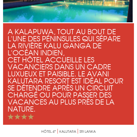
A KALAPUWA, TOUT AU BOUT DE
L'UNE DES PÉNINSULES QUI SÉPARE
LA RIVIÈRE KALU GANGA DE
L'OCÉAN INDIEN,
CET HÔTEL ACCUEILLE LES
VACANCIERS DANS UN CADRE
LUXUEUX ET PAISIBLE. LE AVANI
KALUTARA RESORT EST IDÉAL POUR
SE DÉTENDRE APRÈS UN CIRCUIT
CHARGÉ OU POUR PASSER DES
VACANCES AU PLUS PRÈS DE LA
NATURE.
HÔTEL 4*
KALUTARA
SRI LANKA