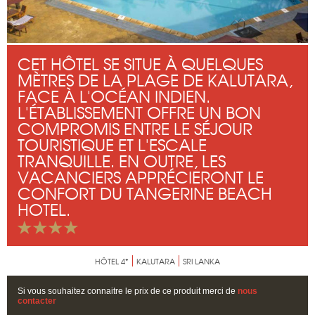
CET HÔTEL SE SITUE À QUELQUES
MÈTRES DE LA PLAGE DE KALUTARA,
FACE À L'OCÉAN INDIEN.
L'ÉTABLISSEMENT OFFRE UN BON
COMPROMIS ENTRE LE SÉJOUR
TOURISTIQUE ET L'ESCALE
TRANQUILLE. EN OUTRE, LES
VACANCIERS APPRÉCIERONT LE
CONFORT DU TANGERINE BEACH
HOTEL.
HÔTEL 4*
KALUTARA
SRI LANKA
Si vous souhaitez connaitre le prix de ce produit merci de
nous
contacter