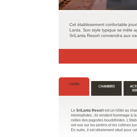
Cet établissement confortable jouxt
Lanta. Son style typique se mêle ag
SriLanta Resort conviendra aux va
L’HÔTEL
CHAMBRES
ACTI
SE
Le
SriLanta Resort
est un hôtel au cha
minimalistes ; ils rendent hommage à la
celles des pagodes bouddhistes. L'établ
ont vue sur les jardins et les collines lu
En outre, il est idéalement situé pour c