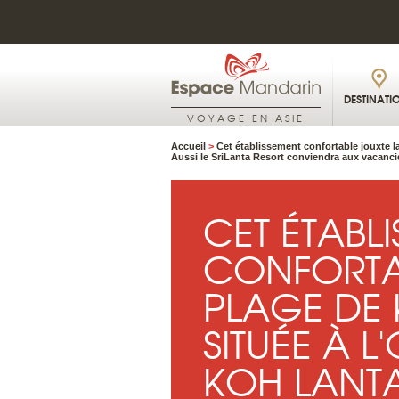
DESTINATI
VOYAGE EN ASIE
Accueil
>
Cet établissement confortable jouxte la
Aussi le SriLanta Resort conviendra aux vacanci
CET ÉTABL
CONFORTA
PLAGE DE 
SITUÉE À L'
KOH LANTA