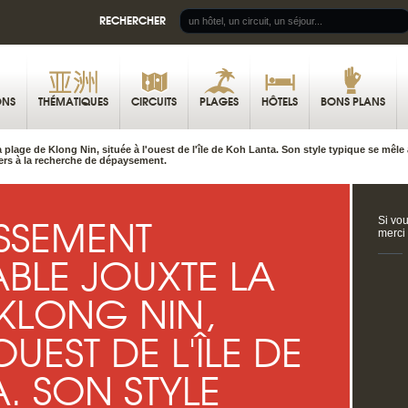
RECHERCHER
ONS
THÉMATIQUES
CIRCUITS
PLAGES
HÔTELS
BONS PLANS
 plage de Klong Nin, située à l'ouest de l'île de Koh Lanta. Son style typique se mêle 
ers à la recherche de dépaysement.
ISSEMENT
Si vou
merci
BLE JOUXTE LA
KLONG NIN,
OUEST DE L'ÎLE DE
. SON STYLE