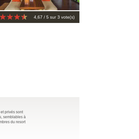
4,67
/ 5 sur
3
vote(s)
et privés sont
s, semblables à
ambres du resort