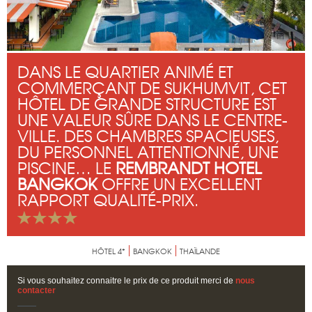
DANS LE QUARTIER ANIMÉ ET
COMMERÇANT DE SUKHUMVIT, CET
HÔTEL DE GRANDE STRUCTURE EST
UNE VALEUR SÛRE DANS LE CENTRE-
VILLE. DES CHAMBRES SPACIEUSES,
DU PERSONNEL ATTENTIONNÉ, UNE
PISCINE… LE
REMBRANDT HOTEL
BANGKOK
OFFRE UN EXCELLENT
RAPPORT QUALITÉ-PRIX.
HÔTEL 4*
BANGKOK
THAÏLANDE
Si vous souhaitez connaitre le prix de ce produit merci de
nous
contacter