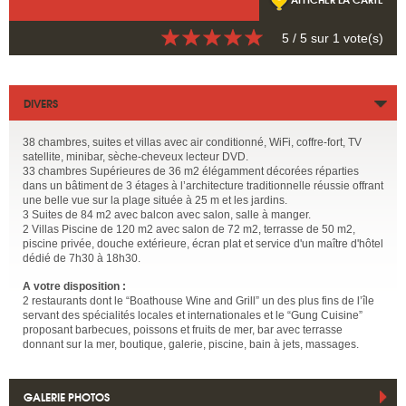
5
/ 5 sur
1
vote(s)
DIVERS
38 chambres, suites et villas avec air conditionné, WiFi, coffre-fort, TV
satellite, minibar, sèche-cheveux lecteur DVD.
33 chambres Supérieures de 36 m2 élégamment décorées réparties
dans un bâtiment de 3 étages à l’architecture traditionnelle réussie offrant
une belle vue sur la plage située à 25 m et les jardins.
3 Suites de 84 m2 avec balcon avec salon, salle à manger.
2 Villas Piscine de 120 m2 avec salon de 72 m2, terrasse de 50 m2,
piscine privée, douche extérieure, écran plat et service d'un maître d'hôtel
dédié de 7h30 à 18h30.
A votre disposition :
2 restaurants dont le “Boathouse Wine and Grill” un des plus fins de l’île
servant des spécialités locales et internationales et le “Gung Cuisine”
proposant barbecues, poissons et fruits de mer, bar avec terrasse
donnant sur la mer, boutique, galerie, piscine, bain à jets, massages.
GALERIE PHOTOS