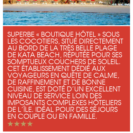
SUPERBE « BOUTIQUE HÔTEL » SOUS
LES COCOTIERS, SITUÉ DIRECTEMENT
AU BORD DE LA TRÈS BELLE PLAGE
DE KATA BEACH, RÉPUTÉE POUR SES
SOMPTUEUX COUCHERS DE SOLEIL.
CET ÉTABLISSEMENT DÉDIÉ AUX
VOYAGEURS EN QUÊTE DE CALME,
DE RAFFINEMENT ET DE BONNE
CUISINE, EST DOTÉ D’UN EXCELLENT
NIVEAU DE SERVICE LOIN DES
IMPOSANTS COMPLEXES HÔTELIERS
DE L’ÎLE. IDÉAL POUR DES SÉJOURS
EN COUPLE OU EN FAMILLE.