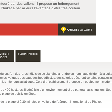
ntouré par des vallons, il propose un hébergement
Phuket a par ailleurs l'avantage d'être très couleur
AFFICHER LA CARTE
VITÉS ET
GALERIE PHOTOS
RVICES
région, l'un des rares hôtels de ce standing à rendre un hommage évident à la cultu
rmes typiques des pagodes bouddhistes, des soieries décorent certains espaces pri
t les intérieurs asiatiques. Cela dit, l'établissement propose un équipement moder
 de 400 hectares, il bénéficie d'un environnement et de panoramas singuliers. Ses 
 plage de trois kilomètres.
de la plage et à 30 minutes en voiture de l'aéroport international de Phuket.