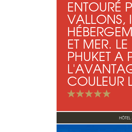
ENTOURÉ P
VALLONS, 
HÉBERGEME
ET MER. L
PHUKET A 
L'AVANTAG
COULEUR 
HÔTEL 