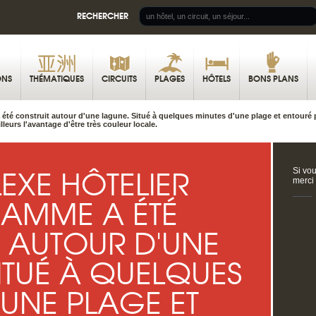
RECHERCHER
ONS
THÉMATIQUES
CIRCUITS
PLAGES
HÔTELS
BONS PLANS
été construit autour d'une lagune. Situé à quelques minutes d'une plage et entouré 
lleurs l'avantage d'être très couleur locale.
XE HÔTELIER
Si vou
merci
GAMME A ÉTÉ
 AUTOUR D'UNE
ITUÉ À QUELQUES
'UNE PLAGE ET