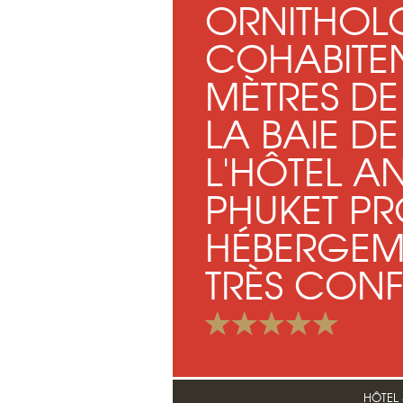
ORNITHOL
COHABITEN
MÈTRES DE
LA BAIE D
L'HÔTEL 
PHUKET P
HÉBERGEM
TRÈS CONF
HÔTEL 