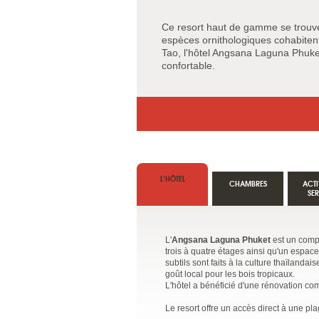
Ce resort haut de gamme se trouv
espèces ornithologiques cohabitent
Tao, l'hôtel Angsana Laguna Phuk
confortable.
L’HÔTEL
CHAMBRES
ACTI
SE
L'
Angsana Laguna Phuket
est un compl
trois à quatre étages ainsi qu'un espac
subtils sont faits à la culture thaïlan
goût local pour les bois tropicaux.
L'hôtel a bénéficié d'une rénovation com
Le resort offre un accès direct à une pla