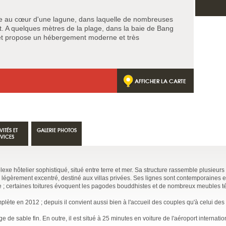
e au cœur d'une lagune, dans laquelle de nombreuses
. A quelques mètres de la plage, dans la baie de Bang
et propose un hébergement moderne et très
AFFICHER LA CARTE
VITÉS ET
GALERIE PHOTOS
RVICES
exe hôtelier sophistiqué, situé entre terre et mer. Sa structure rassemble plusieur
e légèrement excentré, destiné aux villas privées. Ses lignes sont contemporaines e
daise ; certaines toitures évoquent les pagodes bouddhistes et de nombreux meubles 
plète en 2012 ; depuis il convient aussi bien à l'accueil des couples qu'à celui des 
ge de sable fin. En outre, il est situé à 25 minutes en voiture de l'aéroport internati