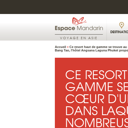
DESTINATI
VOYAGE EN ASIE
Accueil
>
Ce resort haut de gamme se trouve au 
Bang Tao, l'hôtel Angsana Laguna Phuket propo
CE RESORT
GAMME SE
CŒUR D'U
DANS LAQU
NOMBREUS