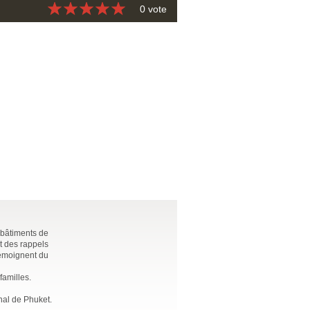
0 vote
s bâtiments de
t des rappels
témoignent du
familles.
onal de Phuket.