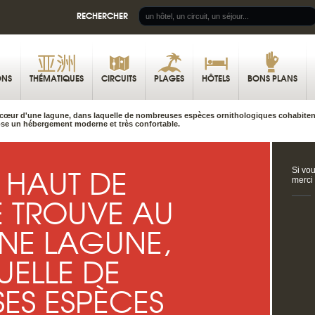
RECHERCHER
ONS
THÉMATIQUES
CIRCUITS
PLAGES
HÔTELS
BONS PLANS
cœur d'une lagune, dans laquelle de nombreuses espèces ornithologiques cohabitent.
se un hébergement moderne et très confortable.
 HAUT DE
Si vou
merci
 TROUVE AU
NE LAGUNE,
ELLE DE
ES ESPÈCES