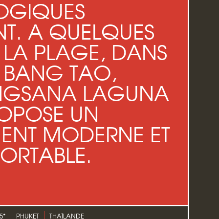
OGIQUES
T. A QUELQUES
 LA PLAGE, DANS
E BANG TAO,
ANGSANA LAGUNA
ROPOSE UN
ENT MODERNE ET
ORTABLE.
5*
PHUKET
THAÏLANDE