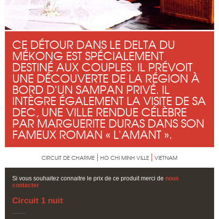
CE DÉTOUR DANS LE DELTA DU
MÉKONG EST SPÉCIALEMENT
DESTINÉ AUX COUPLES. IL PRÉVOIT
UNE DÉCOUVERTE DE LA RÉGION À
BORD D'UN SAMPAN PRIVÉ. IL
INTÈGRE ÉGALEMENT LA VISITE DE SA
DEC, UNE VILLE RENDUE CÉLÈBRE
PAR MARGUERITE DURAS DANS SON
FAMEUX ROMAN « L'AMANT ».
CIRCUIT DE CHARME
HO CHI MINH VILLE
VIETNAM
Si vous souhaitez connaitre le prix de ce produit merci de
nous
contacter
Circuit 1 nuit