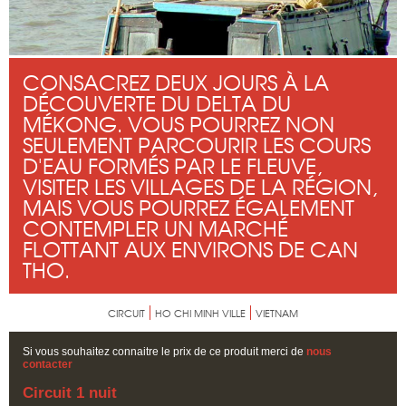
CONSACREZ DEUX JOURS À LA
DÉCOUVERTE DU DELTA DU
MÉKONG. VOUS POURREZ NON
SEULEMENT PARCOURIR LES COURS
D'EAU FORMÉS PAR LE FLEUVE,
VISITER LES VILLAGES DE LA RÉGION,
MAIS VOUS POURREZ ÉGALEMENT
CONTEMPLER UN MARCHÉ
FLOTTANT AUX ENVIRONS DE CAN
THO.
CIRCUIT
HO CHI MINH VILLE
VIETNAM
Si vous souhaitez connaitre le prix de ce produit merci de
nous
contacter
Circuit 1 nuit