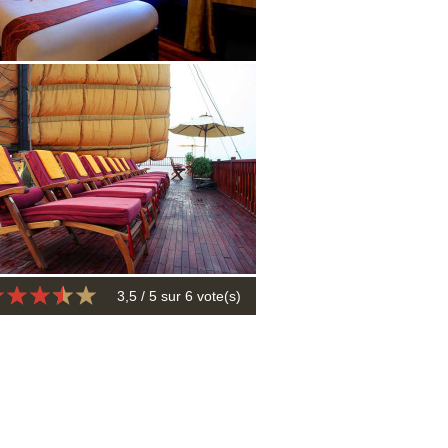
3,5
/ 5 sur
6
vote(s)