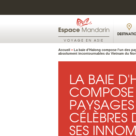
DESTINATI
VOYAGE EN ASIE
Accueil
>
La baie d'Halong compose l'un des pays
absolument incontournables du Vietnam du Nor
LA BAIE D
COMPOSE 
PAYSAGES 
CÉLÈBRES 
SES INNOM