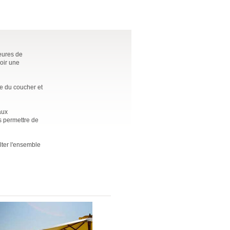
eures de
voir une
e du coucher et
aux
s permettre de
lter l'ensemble