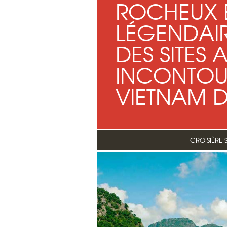
ROCHEUX E
LÉGENDAIR
DES SITES
INCONTOU
VIETNAM 
CROISIÈRE 