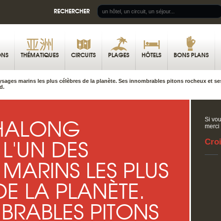
RECHERCHER
ONS
THÉMATIQUES
CIRCUITS
PLAGES
HÔTELS
BONS PLANS
ages marins les plus célèbres de la planète. Ses innombrables pitons rocheux et ses
d.
'HALONG
Si vou
merci
L'UN DES
Croi
MARINS LES PLUS
DE LA PLANÈTE.
BRABLES PITONS