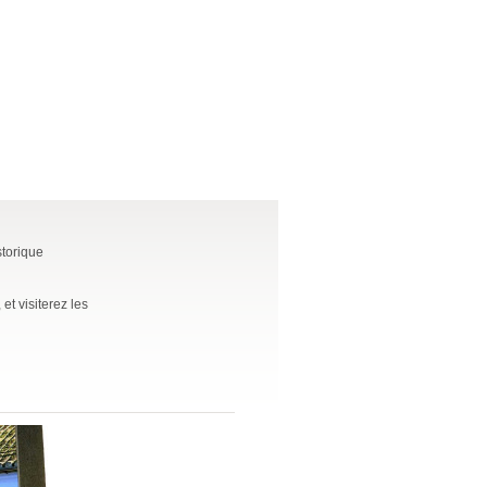
storique
et visiterez les