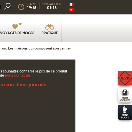
PARIS
SINGAPOUR
19:18
01:18
VOYAGES DE NOCES
PRATIQUE
etnam. Les maisons qui composent son centre-
s souhaitez connaitre le prix de ce produit
 de
nous contacter
ursion demi-journée