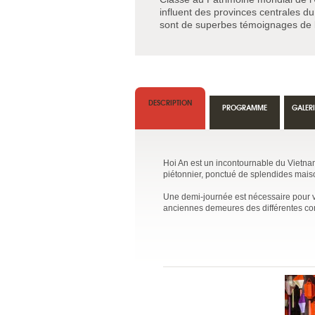
influent des provinces centrales d
sont de superbes témoignages de l'
DESCRIPTION
PROGRAMME
GALER
Hoi An est un incontournable du Vietnam c
piétonnier, ponctué de splendides mai
Une demi-journée est nécessaire pour visi
anciennes demeures des différentes co