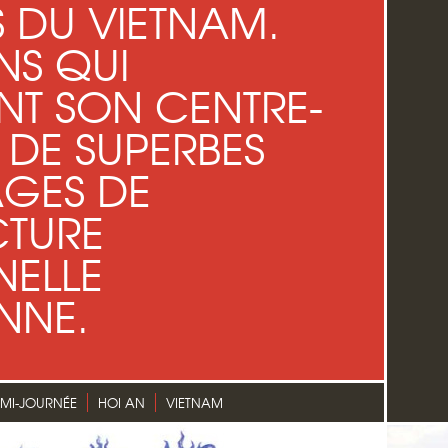
 DU VIETNAM.
NS QUI
T SON CENTRE-
T DE SUPERBES
GES DE
CTURE
NELLE
NNE.
MI-JOURNÉE
HOI AN
VIETNAM