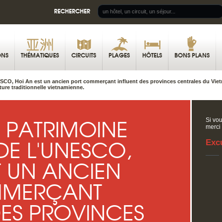
RECHERCHER
ONS
THÉMATIQUES
CIRCUITS
PLAGES
HÔTELS
BONS PLANS
ESCO, Hoi An est un ancien port commerçant influent des provinces centrales du Vi
ture traditionnelle vietnamienne.
 PATRIMOINE
Si vou
merci
E L'UNESCO,
Exc
T UN ANCIEN
MMERÇANT
DES PROVINCES