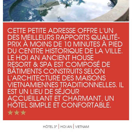
CETTE PETITE ADRESSE OFFRE L'UN
DES MEILLEURS RAPPORTS QUALITÉ-
PRIX À MOINS DE 10 MINUTES À PIED
DU CENTRE HISTORIQUE DE LA VILLE.
LE HOI AN ANCIENT HOUSE
RESORT & SPA EST COMPOSÉ DE
BÂTIMENTS CONSTRUITS SELON
L'ARCHITECTURE DES MAISONS
VIETNAMIENNES TRADITIONNELLES. IL
EST UN LIEU DE SÉJOUR
ACCUEILLANT ET CHARMANT, UN
HÔTEL SIMPLE ET CONFORTABLE.
HÔTEL 3*
HOI AN
VIETNAM