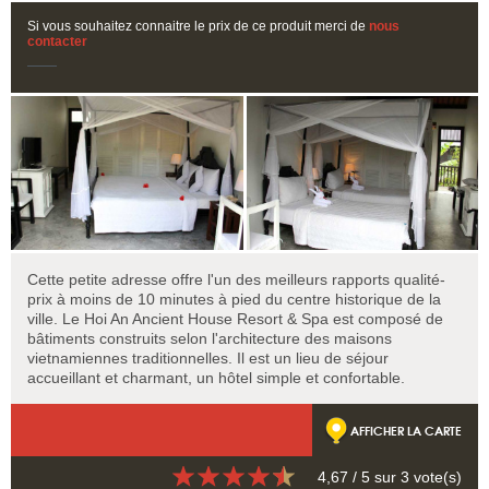
Si vous souhaitez connaitre le prix de ce produit merci de
nous
contacter
Cette petite adresse offre l'un des meilleurs rapports qualité-
prix à moins de 10 minutes à pied du centre historique de la
ville. Le Hoi An Ancient House Resort & Spa est composé de
bâtiments construits selon l'architecture des maisons
vietnamiennes traditionnelles. Il est un lieu de séjour
accueillant et charmant, un hôtel simple et confortable.
AFFICHER LA CARTE
4,67
/ 5 sur
3
vote(s)