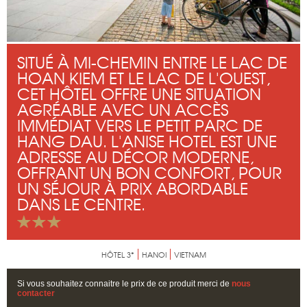
SITUÉ À MI-CHEMIN ENTRE LE LAC DE
HOAN KIEM ET LE LAC DE L'OUEST,
CET HÔTEL OFFRE UNE SITUATION
AGRÉABLE AVEC UN ACCÈS
IMMÉDIAT VERS LE PETIT PARC DE
HANG DAU. L'ANISE HOTEL EST UNE
ADRESSE AU DÉCOR MODERNE,
OFFRANT UN BON CONFORT, POUR
UN SÉJOUR À PRIX ABORDABLE
DANS LE CENTRE.
HÔTEL 3*
HANOI
VIETNAM
Si vous souhaitez connaitre le prix de ce produit merci de
nous
contacter