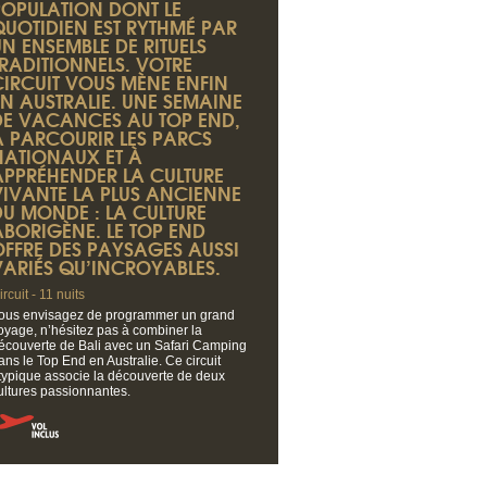
POPULATION DONT LE
QUOTIDIEN EST RYTHMÉ PAR
UN ENSEMBLE DE RITUELS
TRADITIONNELS. VOTRE
CIRCUIT VOUS MÈNE ENFIN
EN AUSTRALIE. UNE SEMAINE
DE VACANCES AU TOP END,
À PARCOURIR LES PARCS
NATIONAUX ET À
APPRÉHENDER LA CULTURE
VIVANTE LA PLUS ANCIENNE
DU MONDE : LA CULTURE
ABORIGÈNE. LE TOP END
OFFRE DES PAYSAGES AUSSI
VARIÉS QU’INCROYABLES.
ircuit - 11 nuits
ous envisagez de programmer un grand
oyage, n’hésitez pas à combiner la
écouverte de Bali avec un Safari Camping
ans le Top End en Australie. Ce circuit
typique associe la découverte de deux
ultures passionnantes.