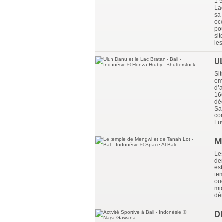
1 5
La
sa 
oc
po
si
le
U
Si
emb
d’a
166
dé
Sac
co
Lu
M
Le
de
est
te
ou
mi
dé
D