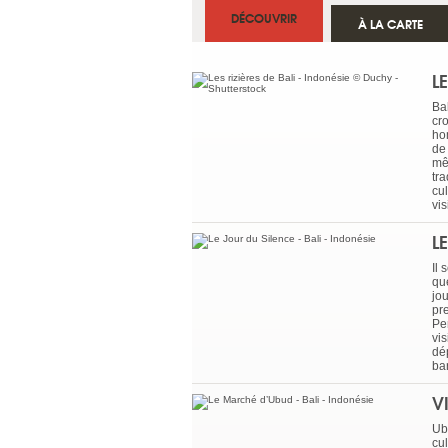
DÉCOUVRIR
À LA CARTE
L
Ba
cr
ho
de
mê
tr
cul
vi
L
Il
qu
jou
pr
Pen
vis
dép
ba
V
Ubu
cu