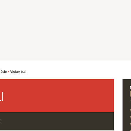
nésie
>
Visiter bali
I
X