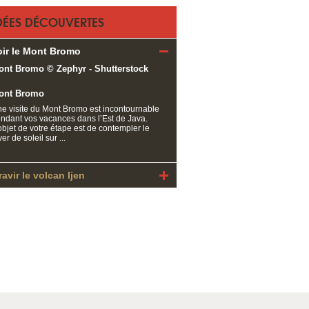
DÉES DÉCOUVERTES
oir le Mont Bromo
ont Bromo
e visite du Mont Bromo est incontournable
ndant vos vacances dans l’Est de Java.
objet de votre étape est de contempler le
ver de soleil sur ...
avir le volcan Ijen