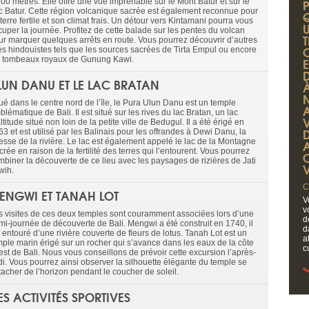
00 mètres. Elle offre une vue imprenable sur le Mont Batur et sur le
c Batur. Cette région volcanique sacrée est également reconnue pour
terre fertile et son climat frais. Un détour vers Kintamani pourra vous
cuper la journée. Profitez de cette balade sur les pentes du volcan
ur marquer quelques arrêts en route. Vous pourrez découvrir d’autres
tes hindouistes tels que les sources sacrées de Tirta Empul ou encore
s tombeaux royaux de Gunung Kawi.
LUN DANU ET LE LAC BRATAN
tué dans le centre nord de l’île, le Pura Ulun Danu est un temple
lématique de Bali. Il est situé sur les rives du lac Bratan, un lac
ltitude situé non loin de la petite ville de Bedugul. Il a été érigé en
3 et est utilisé par les Balinais pour les offrandes à Dewi Danu, la
esse de la rivière. Le lac est également appelé le lac de la Montagne
rée en raison de la fertilité des terres qui l’entourent. Vous pourrez
mbiner la découverte de ce lieu avec les paysages de rizières de Jati
wih.
C
ENGWI ET TANAH LOT
V
v
s visites de ces deux temples sont couramment associées lors d’une
d
mi-journée de découverte de Bali. Mengwi a été construit en 1740, il
d
 entouré d’une rivière couverte de fleurs de lotus. Tanah Lot est un
a
mple marin érigé sur un rocher qui s’avance dans les eaux de la côte
c
est de Bali. Nous vous conseillons de prévoir cette excursion l’après-
di. Vous pourrez ainsi observer la silhouette élégante du temple se
tacher de l’horizon pendant le coucher de soleil.
ES ACTIVITÉS SPORTIVES