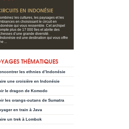
CIRCUITS EN INDONÉSIE
ombinez les cultures, les paysages et les
mbiances en choisissant le circuit en
ndonésie qui vous ressemble. Cet archipel
ompte plus de 17 000 îles et abrite des
ichesses d’une grande diversité.
’Indonésie est une destination qui vous offre
ne ...
YAGES THÉMATIQUES
encontrer les ethnies d’Indonésie
aire une croisière en Indonésie
oir le dragon de Komodo
oir les orangs-outans de Sumatra
oyager en train à Java
aire un trek à Lombok