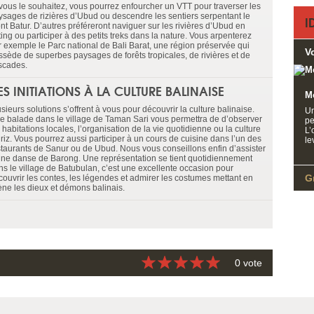
 vous le souhaitez, vous pourrez enfourcher un VTT pour traverser les
ysages de rizières d’Ubud ou descendre les sentiers serpentant le
I
nt Batur. D’autres préféreront naviguer sur les rivières d’Ubud en
ting ou participer à des petits treks dans la nature. Vous arpenterez
r exemple le Parc national de Bali Barat, une région préservée qui
V
ssède de superbes paysages de forêts tropicales, de rivières et de
scades.
ES INITIATIONS À LA CULTURE BALINAISE
M
sieurs solutions s’offrent à vous pour découvrir la culture balinaise.
Un
e balade dans le village de Taman Sari vous permettra de d’observer
pe
 habitations locales, l’organisation de la vie quotidienne ou la culture
L’
riz. Vous pourrez aussi participer à un cours de cuisine dans l’un des
le
staurants de Sanur ou de Ubud. Nous vous conseillons enfin d’assister
une danse de Barong. Une représentation se tient quotidiennement
ns le village de Batubulan, c’est une excellente occasion pour
Gr
couvrir les contes, les légendes et admirer les costumes mettant en
ène les dieux et démons balinais.
0 vote