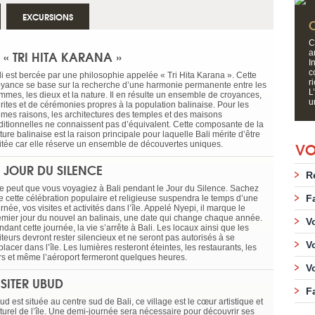
EXCURSIONS
C
E « TRI HITA KARANA »
a
I
c
li est bercée par une philosophie appelée « Tri Hita Karana ». Cette
r
oyance se base sur la recherche d’une harmonie permanente entre les
L
mmes, les dieux et la nature. Il en résulte un ensemble de croyances,
u
 rites et de cérémonies propres à la population balinaise. Pour les
mes raisons, les architectures des temples et des maisons
aditionnelles ne connaissent pas d’équivalent. Cette composante de la
ture balinaise est la raison principale pour laquelle Bali mérite d’être
VO
sitée car elle réserve un ensemble de découvertes uniques.
E JOUR DU SILENCE
R
 se peut que vous voyagiez à Bali pendant le Jour du Silence. Sachez
F
e cette célébration populaire et religieuse suspendra le temps d’une
rnée, vos visites et activités dans l’île. Appelé Nyepi, il marque le
emier jour du nouvel an balinais, une date qui change chaque année.
V
dant cette journée, la vie s’arrête à Bali. Les locaux ainsi que les
iteurs devront rester silencieux et ne seront pas autorisés à se
V
lacer dans l’île. Les lumières resteront éteintes, les restaurants, les
rs et même l’aéroport fermeront quelques heures.
V
ISITER UBUD
F
d est située au centre sud de Bali, ce village est le cœur artistique et
lturel de l’île. Une demi-journée sera nécessaire pour découvrir ses