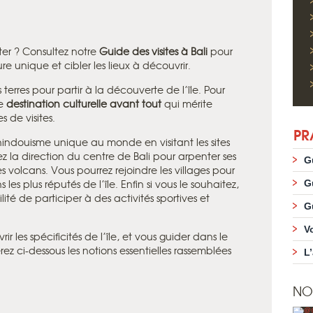
siter ? Consultez notre
Guide des visites à Bali
pour
re unique et cibler les lieux à découvrir.
 terres pour partir à la découverte de l’île. Pour
ne
destination culturelle avant tout
qui mérite
 de visites.
PR
indouisme unique au monde en visitant les sites
z la direction du centre de Bali pour arpenter ses
G
es volcans. Vous pourrez rejoindre les villages pour
s les plus réputés de l’île. Enfin si vous le souhaitez,
G
ité de participer à des activités sportives et
G
V
r les spécificités de l’île, et vous guider dans le
rez ci-dessous les notions essentielles rassemblées
L
NO