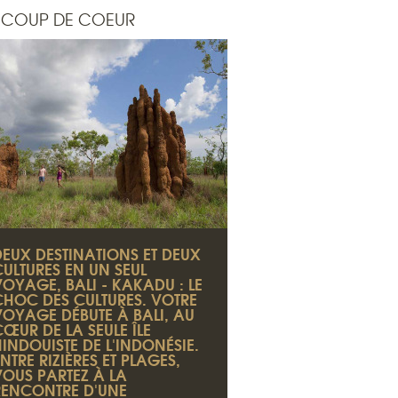
COUP DE COEUR
DEUX DESTINATIONS ET DEUX
CULTURES EN UN SEUL
VOYAGE, BALI - KAKADU : LE
CHOC DES CULTURES. VOTRE
VOYAGE DÉBUTE À BALI, AU
ŒUR DE LA SEULE ÎLE
INDOUISTE DE L'INDONÉSIE.
NTRE RIZIÈRES ET PLAGES,
VOUS PARTEZ À LA
RENCONTRE D'UNE