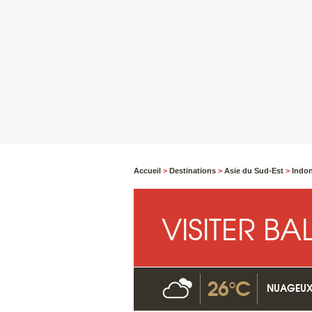
Accueil
>
Destinations
>
Asie du Sud-Est
>
Indo
VISITER BAL
26°C
NUAGEU