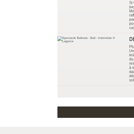
Si
pa
Mo
raf
pa
po
ca
D
Plu
Un
les
du 
re
à 
da
dé
sc