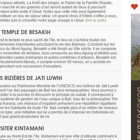
ncipaux attraits. La forêt des singes, le Palais de la Famille Royale,
 marché et ses galeries d’art seront autant de lieux à parcourir
ndant votre visite d’Ubud. Notez que cette ville peut également
stituer un lieu de séjour idéal. Un grand choix d’hôtels s’offre à vous,
hésitez pas à consulter notre page voyage à Ubud.
(lire la suite)
E TEMPLE DE BESAKIH
st le temple le plus sacré de l’île, le lieu où s’achève toutes les
rémonies importantes ponctuant la vie des Balinais. Construit sur les
ancs du Mont Agung, Besakih a été fondé au VIIe siècle. Il se compose
un ensemble de temples, tous consacrés au dieu Agung et dédiés aux
férentes castes balinaises et autres confréries d’artisans. Besakih est
rticulièrement étendu, il compte environ 50 merus, on y accède en
pruntant une succession d’escaliers.
ES RIZIÈRES DE JATI LUWIH
assées au Patrimoine Mondial de l’UNESCO, les rizières de Jati Luwih
frent l’un des paysages de Bali les plus remarquables. Vous pourrez y
céder à la journée et découvrir le principe du subak. Il correspond à
 système de gestion de l’eau unique à Bali. Issu de la philosophie Thri
a Karana, ces réseaux d’irrigation prévoient une répartition égalitaire
re les habitants de toute l’île. Bali compte plus d’un millier de réseaux
ce type, une initiative qui lui a permis de s’imposer en Indonésie en
C
nt que grand producteur de riz.
H
E
ISITER KINTAMANI
uée au Nord-Est de l’île, Kintamani est une ville d’altitude culminant à