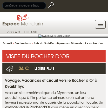
.
VOYAGE EN ASIE
Accueil
>
Destinations
>
Asie du Sud-Est
>
Myanmar / Birmanie
>
Le rocher d’or
VISITE DU ROCHER D’OR
24°C
LÉGÈRE PLUIE
Voyage, Vacances et circuit vers le Rocher d’Or à
Kyaikhtiyo
Voici un site emblématique du Myanmar, un lieu
bouddhique à l’importance primordiale inspirant une
ferveur impressionnante auprès de la population locale. Un
voyage vers le Rocher d’Or
vous mène en direction de la