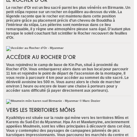
Le rocher d’Or est un lieu sacré parmi les plus vénérés en Birmanie. Un
petit stûpa repose sur un rocher en équilibre au-dessus du vide. La
légende raconte que le rocher est maintenu dans cette position
précaire grâce au placement précis d’un cheveu de Bouddha à
l’intérieur du stûpa. Les pèlerins sont nombreux dans ce lieu
remarquable, il y règne une atmosphère pieuse sans égal. D’autant plus
lorsque le soleil couchant fait scintiller le Rocher recouvert de feuilles
d’Or.
ACCÉDER AU ROCHER D’OR
Vous rejoindrez le camp de base de Kin Pun, situé à proximité du
Rocher d’Or. Vous embarquerez alors dans un bus local pour parcourir
11 km et rejoindre le point de départ de l’ascension de la montagne. Il
vous reste à parcourir 4 km pour accéder au sommet du site sacré. Le
dénivelé avoisine les 500 m. Vous aurez alors le choix de marcher
environ 1 heure ou encore de louer une chaise à porteurs pour y
accéder sans difficulté (à payer directement aux porteurs).
VERS LES TERRITOIRES MÔNS
Kyaikhtiyo est située sur la route qui mène vers les territoires Môns et
Karens du Sud-Est du Myanmar. Hpa An et Mawlamyine, anciennement
appelées Moulmein, sont les villes principales à découvrir dans cet état.
Vous y contemplez des paysages de campagnes jalonnés de pics
karstiques impressionnants. Vous parcourez les marchés du centre et