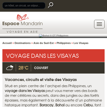
.
VOYAGE EN ASIE
Accueil
>
Destinations
>
Asie du Sud-Est
>
Philippines
>
Les Visayas
VOYAGE DANS LES VISAYAS
28°C
COUVERT
Vacances, circuits et visite des Visayas
Situé en plein centre de l’archipel des Philippines, un
voyage dans les Visayas
peut vous mener vers des bords
de mer célèbres ou secrets, dans des jungles ou des forêts
épaisses, mais également à la découverte d’un patrimoine
historique important.
Boracay
,
Bohol
ou encore
Cebu
, font