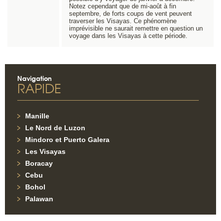
Notez cependant que de mi-août à fin
septembre, de forts coups de vent peuvent
traverser les Visayas. Ce phénomène
imprévisible ne saurait remettre en question un
voyage dans les Visayas à cette période.
Navigation
RAPIDE
Manille
Le Nord de Luzon
Mindoro et Puerto Galera
Les Visayas
Boracay
Cebu
Bohol
Palawan