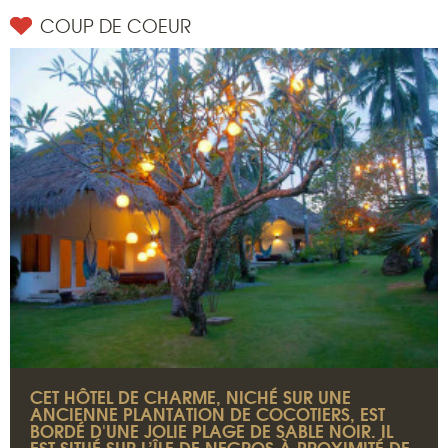
COUP DE COEUR
CET HÔTEL DE CHARME, NICHÉ SUR UNE
ANCIENNE PLANTATION DE COCOTIERS, EST
BORDÉ D'UNE JOLIE PLAGE DE SABLE NOIR. IL
EST SITUÉ SUR L’ÎLE DE NEGROS À PROXIMITÉ DE