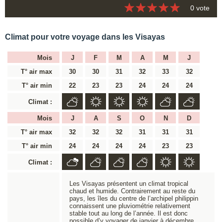
0 vote
Climat pour votre voyage dans les Visayas
Mois
J
F
M
A
M
J
T° air max
30
30
31
32
33
32
T° air min
22
23
23
24
24
24
Climat :
Mois
J
A
S
O
N
D
T° air max
32
32
32
31
31
31
T° air min
24
24
24
24
23
23
Climat :
Les Visayas présentent un climat tropical
chaud et humide. Contrairement au reste du
pays, les îles du centre de l’archipel philippin
connaissent une pluviométrie relativement
stable tout au long de l’année. Il est donc
possible d’y voyager de janvier à décembre.