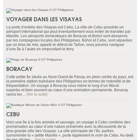
VOYAGER DANS LES VISAYAS
La porte d’entrée des Visayas est Cebu. La ville de Cebu possède un
aéroport international qui peut éventuellement vous éviter de transiter par
Manille. Les aéroports domestiques de Boracay et Bohol sont desservis
par les compagnies locales des Philippines. Bohol et Cebu, sont séparées
par un bras de mer, appelé le détroit de Tañon, vous pourrez naviguer
d’une île à l’autre en empruntant le ferry.
BORACAY
Cette petite île située au Nord-Ouest de Panay, en plein centre du pays, est
la première station balnéaire des Philippines en termes de notoriété et de
fréquentation. Un voyage à Boracay vous mène le long d’un littoral
superbe et bien souvent au cœur d’une animation permanente. Boracay
ravira les ...
(lire la suite)
CEBU
Voici une île à la fois animée et sauvage, un voyage à Cebu combine des
promenades au cœur d’une nature préservée avec la découverte de la
plus grande ville des Visayas. La ville principale de l’île, parfois
surnommée la « petite Manille », porte également le nom de Cebu. Au-delà
de ses allures ...
(lire la suite)