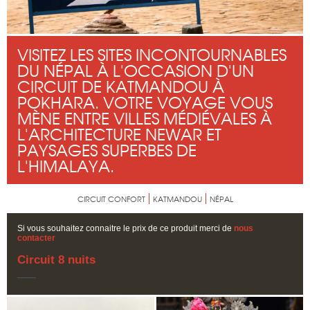
VISITEZ LES SITES INCONTOURNABLES
DU NÉPAL À L'OCCASION D'UN
CIRCUIT DE KATMANDOU À
POKHARA. VOTRE VOYAGE VOUS
MÈNE ENTRE VILLES MÉDIÉVALES À
L'ARCHITECTURE NEWAR ET
PAYSAGES SUPERBES DE
L'HIMALAYA.
CIRCUIT CONFORT
KATMANDOU
NÉPAL
Si vous souhaitez connaitre le prix de ce produit merci de
nous
contacter
Circuit 8 nuits