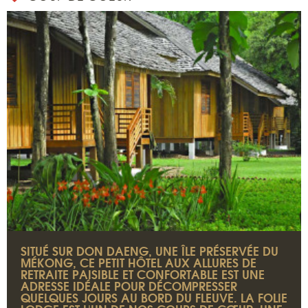
SITUÉ SUR DON DAENG, UNE ÎLE PRÉSERVÉE DU
MÉKONG, CE PETIT HÔTEL AUX ALLURES DE
RETRAITE PAISIBLE ET CONFORTABLE EST UNE
ADRESSE IDÉALE POUR DÉCOMPRESSER
QUELQUES JOURS AU BORD DU FLEUVE. LA FOLIE