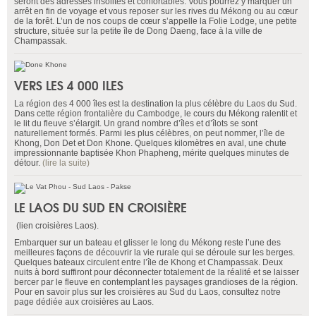
seront des adresses insolites et confortables. Vous pourrez y marquer un
arrêt en fin de voyage et vous reposer sur les rives du Mékong ou au cœur
de la forêt. L’un de nos coups de cœur s’appelle la Folie Lodge, une petite
structure, située sur la petite île de Dong Daeng, face à la ville de
Champassak.
VERS LES 4 000 ILES
La région des 4 000 îles est la destination la plus célèbre du Laos du Sud.
Dans cette région frontalière du Cambodge, le cours du Mékong ralentit et
le lit du fleuve s’élargit. Un grand nombre d’îles et d’îlots se sont
naturellement formés. Parmi les plus célèbres, on peut nommer, l’île de
Khong, Don Det et Don Khone. Quelques kilomètres en aval, une chute
impressionnante baptisée Khon Phapheng, mérite quelques minutes de
détour.
(lire la suite)
LE LAOS DU SUD EN CROISIÈRE
(lien croisières Laos).
Embarquer sur un bateau et glisser le long du Mékong reste l’une des
meilleures façons de découvrir la vie rurale qui se déroule sur les berges.
Quelques bateaux circulent entre l’île de Khong et Champassak. Deux
nuits à bord suffiront pour déconnecter totalement de la réalité et se laisser
bercer par le fleuve en contemplant les paysages grandioses de la région.
Pour en savoir plus sur les croisières au Sud du Laos, consultez notre
page dédiée aux croisières au Laos.