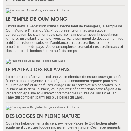
sur le site et dans les environs.
LE TEMPLE DE OUM MONG
Enfoui dans la végétation d’une superbe forêt de fromagers, le Temple de
Oum Mong, à l’instar du Vat Phou, présente un mauvais état de
conservation. Le site n’en reste pas moins important pour la population
khmère. En visitant le temple, vous aurez le sentiment de découvrir un lieu
oublié dans lequel subsiste l’ambiance unique des sites religieux
emblématiques du pays. Vous contemplerez les sculptures des linteaux et
des bas-reliefs tombés à terre au fil du temps.
LE PLATEAU DES BOLAVENS
Le plateau des Bolavens est une vaste étendue de nature sauvage située
à une altitude moyenne. Cette région est notamment réputée pour ses
cultures de thé et de café, ses villages de minorités et ses cascades. À la
journée ou la demi-journée, vous pourrez pénétrer dans cette région à la
végétation épaisse et visiterez notamment les chutes de Tad Lo et Tad
Fane qui comptent parmi les plus belles du Laos.
DES LODGES EN PLEINE NATURE
Outre les hébergements du centre-ville de Paksé, le Sud laotien abrite
également quelques lodges nichés en pleine nature. Ces hébergements