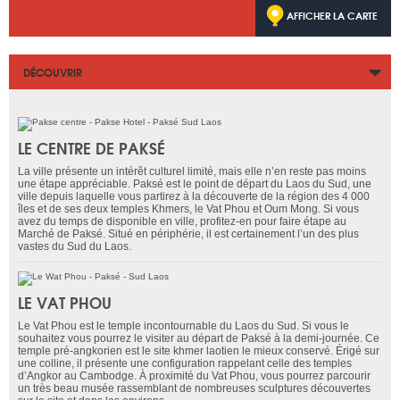
AFFICHER LA CARTE
DÉCOUVRIR
LE CENTRE DE PAKSÉ
La ville présente un intérêt culturel limité, mais elle n’en reste pas moins
une étape appréciable. Paksé est le point de départ du Laos du Sud, une
ville depuis laquelle vous partirez à la découverte de la région des 4 000
îles et de ses deux temples Khmers, le Vat Phou et Oum Mong. Si vous
avez du temps de disponible en ville, profitez-en pour faire étape au
Marché de Paksé. Situé en périphérie, il est certainement l’un des plus
vastes du Sud du Laos.
LE VAT PHOU
Le Vat Phou est le temple incontournable du Laos du Sud. Si vous le
souhaitez vous pourrez le visiter au départ de Paksé à la demi-journée. Ce
temple pré-angkorien est le site khmer laotien le mieux conservé. Érigé sur
une colline, il présente une configuration rappelant celle des temples
d’Angkor au Cambodge. À proximité du Vat Phou, vous pourrez parcourir
un très beau musée rassemblant de nombreuses sculptures découvertes