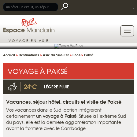
.
VOYAGE EN ASIE
Accueil
>
Destinations
>
Asie du Sud-Est
>
Laos
>
Paksé
VOYAGE À PAKSÉ
24°C
LÉGÈRE PLUIE
Vacances, séjour hôtel, circuits et visite de Paksé
Vos vacances dans le Sud laotien intégreront
certainement
un voyage à Paksé
. Située à l’extrême Sud
du pays, elle est la dernière agglomération importante
avant la frontière avec le Cambodge.