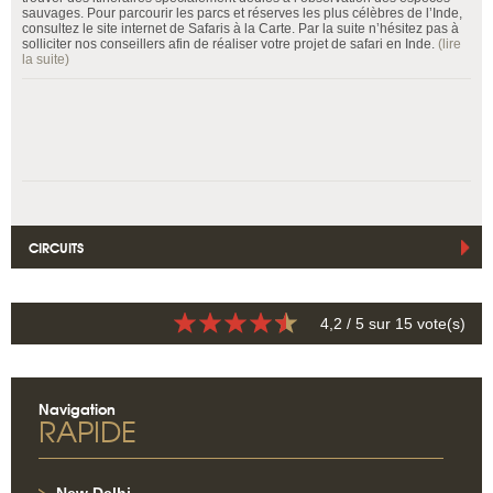
sauvages. Pour parcourir les parcs et réserves les plus célèbres de l’Inde,
consultez le site internet de Safaris à la Carte. Par la suite n’hésitez pas à
solliciter nos conseillers afin de réaliser votre projet de safari en Inde.
(lire
la suite)
CIRCUITS
4,2
/ 5 sur
15
vote(s)
Navigation
RAPIDE