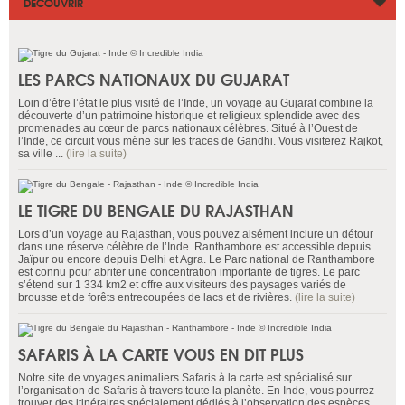
DÉCOUVRIR
LES PARCS NATIONAUX DU GUJARAT
Loin d’être l’état le plus visité de l’Inde, un voyage au Gujarat combine la
découverte d’un patrimoine historique et religieux splendide avec des
promenades au cœur de parcs nationaux célèbres. Situé à l’Ouest de
l’Inde, ce circuit vous mène sur les traces de Gandhi. Vous visiterez Rajkot,
sa ville ...
(lire la suite)
LE TIGRE DU BENGALE DU RAJASTHAN
Lors d’un voyage au Rajasthan, vous pouvez aisément inclure un détour
dans une réserve célèbre de l’Inde. Ranthambore est accessible depuis
Jaïpur ou encore depuis Delhi et Agra. Le Parc national de Ranthambore
est connu pour abriter une concentration importante de tigres. Le parc
s’étend sur 1 334 km2 et offre aux visiteurs des paysages variés de
brousse et de forêts entrecoupées de lacs et de rivières.
(lire la suite)
SAFARIS À LA CARTE VOUS EN DIT PLUS
Notre site de voyages animaliers Safaris à la carte est spécialisé sur
l’organisation de Safaris à travers toute la planète. En Inde, vous pourrez
trouver des itinéraires spécialement dédiés à l’observation des espèces