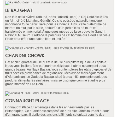
LE RAJ GHAT
Non loin de la rivière Yamuna, dans l’ancien Delhi, le Raj Ghat est le lieu
où fut incinéré Mahatma Gandhi. Ce site possède naturellement une
importance toute particulière pour les Indiens. Ainsi, cette plateforme de
marbre noir fut, par la suite, entourée d’un jardin clos de murs et
transformée en mémorial. À quelques mètres de là se trouve le Gandhi
National Museum. Il retrace le parcours de cet homme qui a dédié sa vie à
l’Inde pour créer une nation libre et unifiée.
CHANDNI CHOWK
Cet ancien quartier de Delhi est le lieu le plus pittoresque de la capitale.
Nous vous incitons à le parcourir en rickshaw. Il abrite notamment deux
grands bazars. Au Naya Bazaar, vous contemplerez les étals d’épices et de
fruits secs en provenance de régions reculées d’Inde mais également
d’Afghanistan. Le Gadodia Bazaar, situé à proximité, présente quelques
produits alimentaires similaires, mais se distingue comme étant le plus
grand marché de Old Delhi.
CONNAUGHT PLACE
Connaught Place fut aménagée dans les années trente par les
Britanniques. Ce quartier est composé de rues circulaires tournant autour
d’un grand parc. Il abrite des anciens bâtiments coloniaux comme des