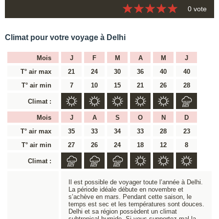
0 vote
Climat pour votre voyage à Delhi
Mois
J
F
M
A
M
J
T° air max
21
24
30
36
40
40
T° air min
7
10
15
21
26
28
Climat :
Mois
J
A
S
O
N
D
T° air max
35
33
34
33
28
23
T° air min
27
26
24
18
12
8
Climat :
Il est possible de voyager toute l’année à Delhi.
La période idéale débute en novembre et
s’achève en mars. Pendant cette saison, le
temps est sec et les températures sont douces.
Delhi et sa région possèdent un climat
subtropical humide. Si vous supportez mal la