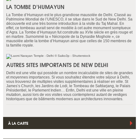
LA TOMBE D’HUMAYUN
La Tombe d’Humayun est le plus grandiose mausolée de Delhi. Classé au
Patrimoine Mondial de l’UNESCO, il se situe dans le Sud de New Delhi. Sa
découverte est une très bonne introduction à la visite du Taj Mahal. En
effet, ce tombeau aurait servi de modèle à cet autre monument somptueux
d’Agra. La Tombe d’Humayun fut construite au XVIe siècle en grès rouge et
en marbre. Surnommé la « Nécropole de la Dynastie Moghole », ce
mausolée abrite la tombe d’Humayun ainsi que celles de 150 membres de
la famille royale.
AUTRES SITES IMPORTANTS DE NEW DELHI
Delhi est une ville qui possède un nombre incalculable de sites de grandes
et moyennes importances. Si vous souhaitez étendre votre séjour à Delhi,
vous trouverez de multiples visites supplémentaires à réaliser en ville. St
James’s Church, les Jardins de Lodi, le Tombeau de Safdarjang, le Palais
Présidentiel, le Parlement Indien… Enfin, Delhi est une ville en pleine
mutation, aussi lors de vos visites vous contemplerez autant de vestiges
historiques que de bâtiments modernes aux architectures innovantes.
À LA CARTE