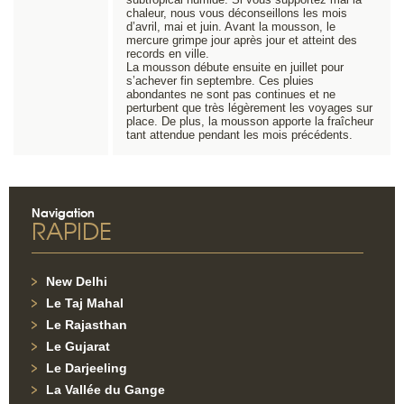
chaleur, nous vous déconseillons les mois
d’avril, mai et juin. Avant la mousson, le
mercure grimpe jour après jour et atteint des
records en ville.
La mousson débute ensuite en juillet pour
s’achever fin septembre. Ces pluies
abondantes ne sont pas continues et ne
perturbent que très légèrement les voyages sur
place. De plus, la mousson apporte la fraîcheur
tant attendue pendant les mois précédents.
Navigation
RAPIDE
New Delhi
Le Taj Mahal
Le Rajasthan
Le Gujarat
Le Darjeeling
La Vallée du Gange