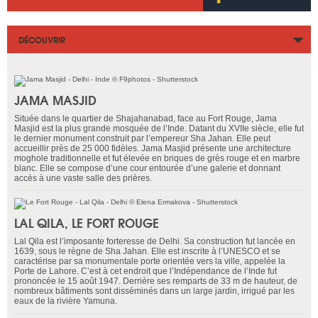
DÉCOUVRIR
JAMA MASJID
Située dans le quartier de Shajahanabad, face au Fort Rouge, Jama
Masjid est la plus grande mosquée de l’Inde. Datant du XVIIe siècle, elle fut
le dernier monument construit par l’empereur Sha Jahan. Elle peut
accueillir près de 25 000 fidèles. Jama Masjid présente une architecture
moghole traditionnelle et fut élevée en briques de grès rouge et en marbre
blanc. Elle se compose d’une cour entourée d’une galerie et donnant
accès à une vaste salle des prières.
LAL QILA, LE FORT ROUGE
Lal Qila est l’imposante forteresse de Delhi. Sa construction fut lancée en
1639, sous le règne de Sha Jahan. Elle est inscrite à l’UNESCO et se
caractérise par sa monumentale porte orientée vers la ville, appelée la
Porte de Lahore. C’est à cet endroit que l’Indépendance de l’Inde fut
prononcée le 15 août 1947. Derrière ses remparts de 33 m de hauteur, de
nombreux bâtiments sont disséminés dans un large jardin, irrigué par les
eaux de la rivière Yamuna.