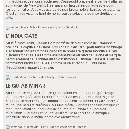
immeubles et des tours modernes. Connaught place est le centre d’affaires
et financier de New Delhi. Il est aussi un lieu de séjour agréable pour
résider en ville. Vous y trouverez de nombreux hôtels, bars et restaurants.
C’est un lieu vivant offrant de nombreuses solutions pour se déplacer en
ville.
L’INDIA GATE
Situé à New Delhi, l’Indian Gate possède des airs d’Arc de Triomphe au
cœur de la capitale de l’Inde. Il fut construit en 1971 pour rendre hommage
aux soldats indiens tombés pendant la première guerre mondiale et les
guerres afghanes. La flamme éternelle brûle au pied de l’arche et marque
l’emplacement de la tombe du soldat inconnu. L’Indian Gate est le lieu de
commémorations annuelles, comme la célébration du Jour de la
République chaque 26 janvier.
LE QUTAB MINAR
Situé dans le Sud de Delhi, le Qutub Minar est une tour en grès rouge
finement sculptée dont la hauteur dépasse les 72 m. Son nom signifie
« Tour de la Victoire ». Les fondations de l’édifice datent du XIIe siècle, la
tour fut par la suite surélevée au XIVe siècle. Certains considèrent que ce
monument avait pour seul but de figurer la puissance du pouvoir
musulman. D’autres expliquent qu’il était le minaret de la mosquée
construite dans le même complexe architectural.