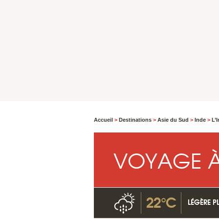
Accueil
>
Destinations
>
Asie du Sud
>
Inde
>
L’
VOYAGE À
22°C
LÉGÈRE PL