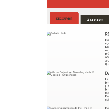
DÉCOUVRIR
À LA CARTE
R
Da
vo
Ko
ra
pré
off
a c
qu
D
La 
bh
ju
bri
ma
Dor
ce
De