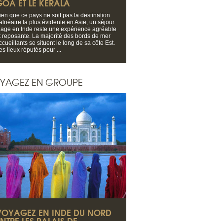
GOA ET LE KÉRALA
ien que ce pays ne soit pas la destination
alnéaire la plus évidente en Asie, un séjour
lage en Inde reste une expérience agréable
t reposante. La majorité des bords de mer
ccueillants se situent le long de sa côte Est.
es lieux réputés pour ...
YAGEZ EN GROUPE
VOYAGEZ EN INDE DU NORD
NTRE LES PALAIS DE