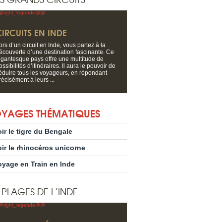
IRCUITS EN INDE
ors d’un circuit en Inde, vous partez à la
écouverte d’une destination fascinante. Ce
igantesque pays offre une multitude de
ossibilités d’itinéraires. Il aura le pouvoir de
éduire tous les voyageurs, en répondant
récisément à leurs ...
YAGES THÉMATIQUES
oir le tigre du Bengale
oir le rhinocéros unicorne
oyage en Train en Inde
 PLAGES DE L’INDE