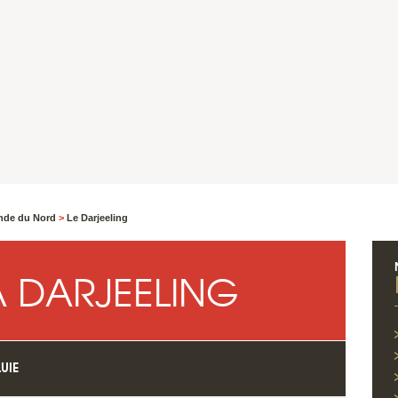
Inde du Nord
>
Le Darjeeling
 DARJEELING
UIE