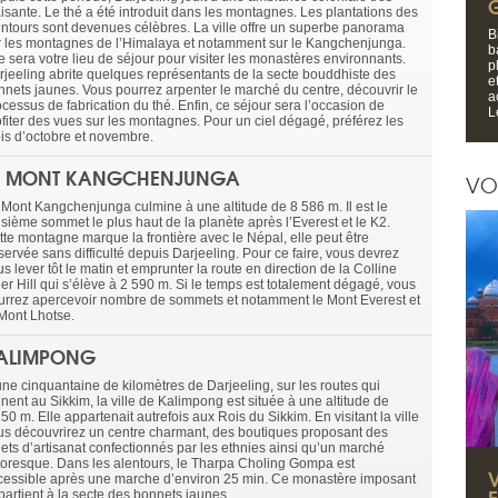
aisante. Le thé a été introduit dans les montagnes. Les plantations des
entours sont devenues célèbres. La ville offre un superbe panorama
B
r les montagnes de l’Himalaya et notamment sur le Kangchenjunga.
b
e sera votre lieu de séjour pour visiter les monastères environnants.
p
rjeeling abrite quelques représentants de la secte bouddhiste des
e
nnets jaunes. Vous pourrez arpenter le marché du centre, découvrir le
a
cessus de fabrication du thé. Enfin, ce séjour sera l’occasion de
L
ofiter des vues sur les montagnes. Pour un ciel dégagé, préférez les
is d’octobre et novembre.
E MONT KANGCHENJUNGA
VO
 Mont Kangchenjunga culmine à une altitude de 8 586 m. Il est le
isième sommet le plus haut de la planète après l’Everest et le K2.
tte montagne marque la frontière avec le Népal, elle peut être
servée sans difficulté depuis Darjeeling. Pour ce faire, vous devrez
s lever tôt le matin et emprunter la route en direction de la Colline
ger Hill qui s’élève à 2 590 m. Si le temps est totalement dégagé, vous
urrez apercevoir nombre de sommets et notamment le Mont Everest et
 Mont Lhotse.
ALIMPONG
une cinquantaine de kilomètres de Darjeeling, sur les routes qui
nent au Sikkim, la ville de Kalimpong est située à une altitude de
50 m. Elle appartenait autrefois aux Rois du Sikkim. En visitant la ville
us découvrirez un centre charmant, des boutiques proposant des
jets d’artisanat confectionnés par les ethnies ainsi qu’un marché
ttoresque. Dans les alentours, le Tharpa Choling Gompa est
cessible après une marche d’environ 25 min. Ce monastère imposant
E
partient à la secte des bonnets jaunes.