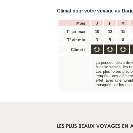
Climat pour votre voyage au Darje
Mois
J
F
M
T° air max
10
12
15
T° air min
3
5
8
Climat :
La période idéale de 
À cette saison, les t
Les plus fortes précip
températures clémente
effet, avec une humi
masqués par les nua
LES PLUS BEAUX VOYAGES EN A