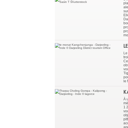
pl
al
su
Ell
Da
bo
pro
pr
mo
L
Le
tro
Ce
ob
vou
Ti
po
le
K
À 
mè
1 2
vo
ob
pi
ac
ap