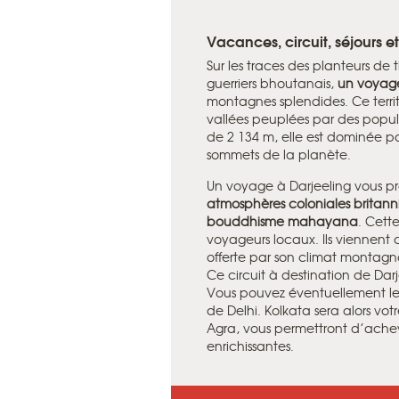
Vacances, circuit, séjours et
Sur les traces des planteurs de
guerriers bhoutanais,
un voyage
montagnes splendides. Ce territ
vallées peuplées par des popula
de 2 134 m, elle est dominée pa
sommets de la planète.
Un voyage à Darjeeling vous pro
atmosphères coloniales britan
bouddhisme mahayana
. Cett
voyageurs locaux. Ils viennent 
offerte par son climat montagn
Ce circuit à destination de Dar
Vous pouvez éventuellement l
de Delhi. Kolkata sera alors vot
Agra, vous permettront d’achev
enrichissantes.