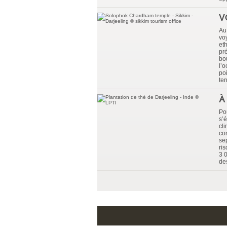
V
Au
vo
et
pr
bo
l’
po
ter
À
Po
s’
cl
con
sep
ris
3 
de