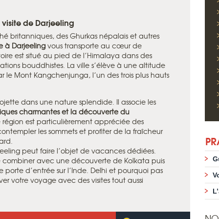
 visite de Darjeeling
 thé britanniques, des Ghurkas népalais et autres
 à Darjeeling
vous transporte au cœur de
oire est situé au pied de l’Himalaya dans des
tions bouddhistes. La ville s’élève à une altitude
r le Mont Kangchenjunga, l’un des trois plus hauts
jette dans une nature splendide. Il associe les
niques charmantes et la découverte du
e région est particulièrement appréciée des
contempler les sommets et profiter de la fraîcheur
PR
ard.
jeeling peut faire l’objet de vacances dédiées.
G
e combiner avec une découverte de Kolkata puis
re porte d’entrée sur l’Inde. Delhi et pourquoi pas
V
er votre voyage avec des visites tout aussi
L
NO