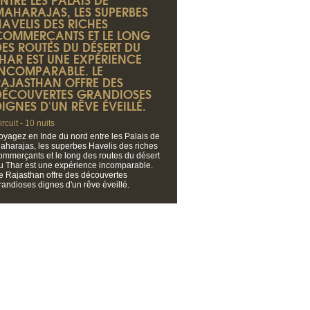
MAHARAJAS, LES SUPERBES
HAVELIS DES RICHES
COMMERÇANTS ET LE LONG
DES ROUTES DU DÉSERT DU
THAR EST UNE EXPÉRIENCE
INCOMPARABLE. LE
RAJASTHAN OFFRE DES
DÉCOUVERTES GRANDIOSES
IGNES D'UN RÊVE ÉVEILLÉ.
ircuit - 10 nuits
oyagez en Inde du nord entre les Palais de
aharajas, les superbes Havelis des riches
ommerçants et le long des routes du désert
u Thar est une expérience incomparable.
e Rajasthan offre des découvertes
randioses dignes d'un rêve éveillé.