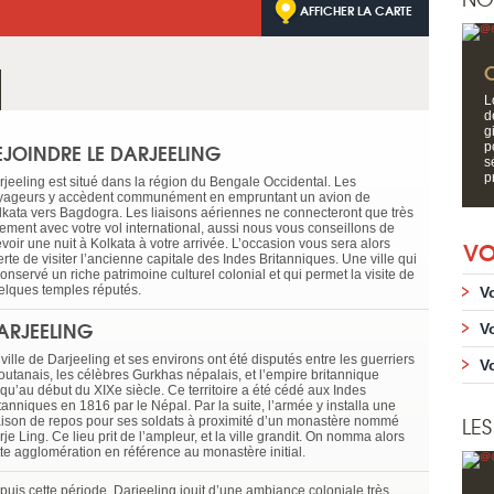
AFFICHER LA CARTE
C
L
d
g
EJOINDRE LE DARJEELING
p
s
p
rjeeling est situé dans la région du Bengale Occidental. Les
yageurs y accèdent communément en empruntant un avion de
lkata vers Bagdogra. Les liaisons aériennes ne connecteront que très
rement avec votre vol international, aussi nous vous conseillons de
VO
voir une nuit à Kolkata à votre arrivée. L’occasion vous sera alors
erte de visiter l’ancienne capitale des Indes Britanniques. Une ville qui
onservé un riche patrimoine culturel colonial et qui permet la visite de
elques temples réputés.
V
ARJEELING
V
ville de Darjeeling et ses environs ont été disputés entre les guerriers
V
outanais, les célèbres Gurkhas népalais, et l’empire britannique
squ’au début du XIXe siècle. Ce territoire a été cédé aux Indes
tanniques en 1816 par le Népal. Par la suite, l’armée y installa une
LES
ison de repos pour ses soldats à proximité d’un monastère nommé
je Ling. Ce lieu prit de l’ampleur, et la ville grandit. On nomma alors
tte agglomération en référence au monastère initial.
puis cette période, Darjeeling jouit d’une ambiance coloniale très