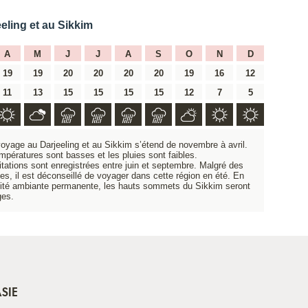
eling et au Sikkim
A
M
J
J
A
S
O
N
D
19
19
20
20
20
20
19
16
12
11
13
15
15
15
15
12
7
5
voyage au Darjeeling et au Sikkim s’étend de novembre à avril.
empératures sont basses et les pluies sont faibles.
itations sont enregistrées entre juin et septembre. Malgré des
s, il est déconseillé de voyager dans cette région en été. En
dité ambiante permanente, les hauts sommets du Sikkim seront
ges.
SIE