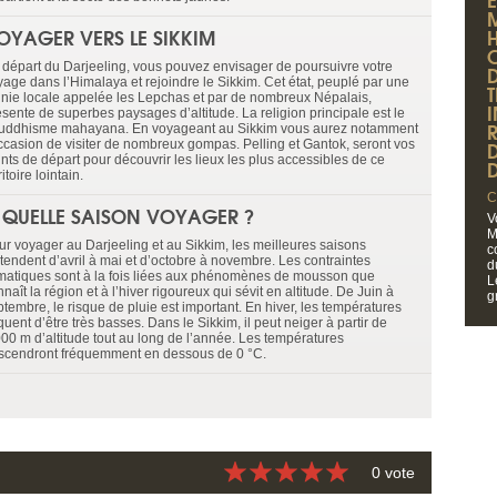
OYAGER VERS LE SIKKIM
 départ du Darjeeling, vous pouvez envisager de poursuivre votre
yage dans l’Himalaya et rejoindre le Sikkim. Cet état, peuplé par une
hnie locale appelée les Lepchas et par de nombreux Népalais,
ésente de superbes paysages d’altitude. La religion principale est le
uddhisme mahayana. En voyageant au Sikkim vous aurez notamment
occasion de visiter de nombreux gompas. Pelling et Gantok, seront vos
ints de départ pour découvrir les lieux les plus accessibles de ce
D
ritoire lointain.
C
 QUELLE SAISON VOYAGER ?
V
M
ur voyager au Darjeeling et au Sikkim, les meilleures saisons
c
étendent d’avril à mai et d’octobre à novembre. Les contraintes
d
imatiques sont à la fois liées aux phénomènes de mousson que
L
naît la région et à l’hiver rigoureux qui sévit en altitude. De Juin à
g
tembre, le risque de pluie est important. En hiver, les températures
quent d’être très basses. Dans le Sikkim, il peut neiger à partir de
000 m d’altitude tout au long de l’année. Les températures
scendront fréquemment en dessous de 0 °C.
0 vote