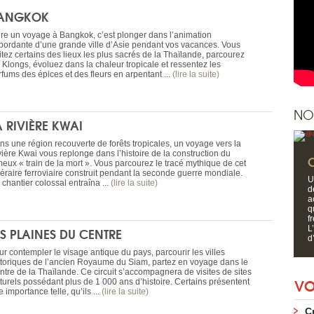
ANGKOK
ire un voyage à Bangkok, c’est plonger dans l’animation
bordante d’une grande ville d’Asie pendant vos vacances. Vous
itez certains des lieux les plus sacrés de la Thaïlande, parcourez
s Klongs, évoluez dans la chaleur tropicale et ressentez les
rfums des épices et des fleurs en arpentant ...
(lire la suite)
NO
A RIVIÈRE KWAI
ns une région recouverte de forêts tropicales, un voyage vers la
vière Kwai vous replonge dans l’histoire de la construction du
meux « train de la mort ». Vous parcourez le tracé mythique de cet
néraire ferroviaire construit pendant la seconde guerre mondiale.
U
chantier colossal entraîna ...
(lire la suite)
d
a
q
f
L
ES PLAINES DU CENTRE
d’
ur contempler le visage antique du pays, parcourir les villes
storiques de l’ancien Royaume du Siam, partez en voyage dans le
ntre de la Thaïlande. Ce circuit s’accompagnera de visites de sites
VO
lturels possédant plus de 1 000 ans d’histoire. Certains présentent
 importance telle, qu’ils ...
(lire la suite)
C