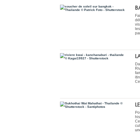
B
Fa
dé
vis
le
pa
L
Da
Ri
fa
iti
Ce 
L
Po
hi
Ce
cu
une