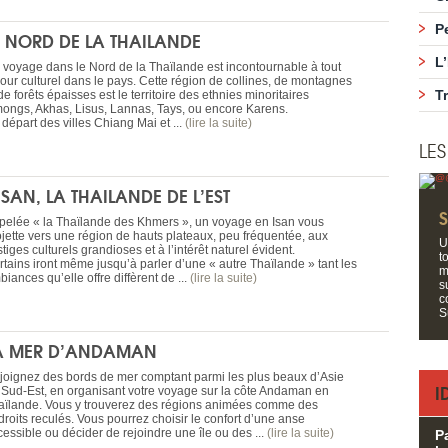
P
E NORD DE LA THAILANDE
L
 voyage dans le Nord de la Thaïlande est incontournable à tout
jour culturel dans le pays. Cette région de collines, de montagnes
T
de forêts épaisses est le territoire des ethnies minoritaires
ongs, Akhas, Lisus, Lannas, Tays, ou encore Karens.
départ des villes Chiang Mai et ...
(lire la suite)
LE
’ISAN, LA THAILANDE DE L’EST
pelée « la Thaïlande des Khmers », un voyage en Isan vous
ojette vers une région de hauts plateaux, peu fréquentée, aux
U
tiges culturels grandioses et à l’intérêt naturel évident.
t
rtains iront même jusqu’à parler d’une « autre Thaïlande » tant les
m
iances qu’elle offre diffèrent de ...
(lire la suite)
s
c
S
A MER D’ANDAMAN
joignez des bords de mer comptant parmi les plus beaux d’Asie
I
 Sud-Est, en organisant votre voyage sur la côte Andaman en
aïlande. Vous y trouverez des régions animées comme des
droits reculés. Vous pourrez choisir le confort d’une anse
cessible ou décider de rejoindre une île ou des ...
(lire la suite)
P