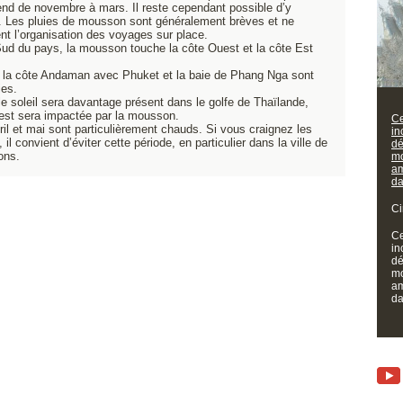
tend de novembre à mars. Il reste cependant possible d’y
e. Les pluies de mousson sont généralement brèves et ne
nt l’organisation des voyages sur place.
 Sud du pays, la mousson touche la côte Ouest et la côte Est
la côte Andaman avec Phuket et la baie de Phang Nga sont
ies.
le soleil sera davantage présent dans le golfe de Thaïlande,
uest sera impactée par la mousson.
Ce
ril et mai sont particulièrement chauds. Si vous craignez les
in
il convient d’éviter cette période, en particulier dans la ville de
dé
ons.
mo
am
da
Ci
Ce
in
dé
mo
am
da