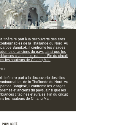
t itinéraire part à la découverte des sites
contournables de la Thaïlande du Nord. Au
part de Bangkok, il confronte les visages
dernes et anciens du pays, ainsi que les
biances citadines et rurales. Fin du circuit
ns les hauteurs de Chiang Mai.
rcuit
t itinéraire part à la découverte des sites
contournables de la Thaïlande du Nord. Au
part de Bangkok, il confronte les visages
dernes et anciens du pays, ainsi que les
biances citadines et rurales. Fin du circuit
ns les hauteurs de Chiang Mai.
PUBLICITÉ