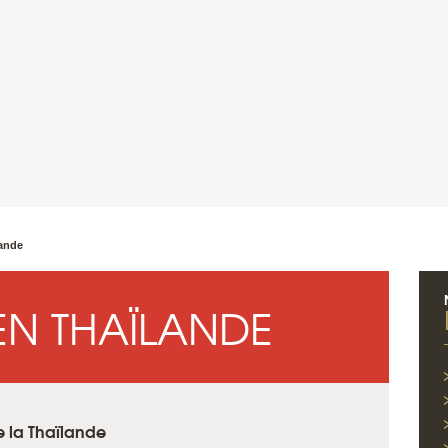
ande
N THAÏLANDE
e la Thaïlande