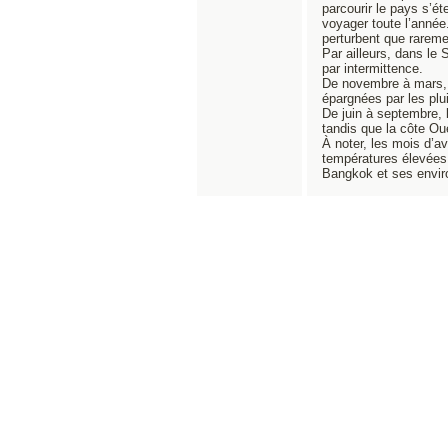
parcourir le pays s’é
voyager toute l’anné
perturbent que rareme
Par ailleurs, dans le
par intermittence.
De novembre à mars, 
épargnées par les plu
De juin à septembre, 
tandis que la côte O
À noter, les mois d’av
températures élevées, 
Bangkok et ses envir