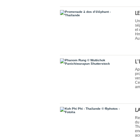
L
Un
sé
et 
Hm
Au 
L
Ap
pr
ves
Ce
amb
L
Re
du
Th
en
ac