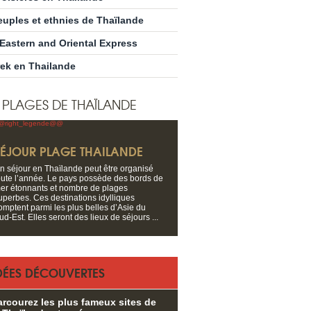
euples et ethnies de Thaïlande
’Eastern and Oriental Express
rek en Thailande
S PLAGES DE THAÏLANDE
SÉJOUR PLAGE THAILANDE
n séjour en Thaïlande peut être organisé
oute l’année. Le pays possède des bords de
er étonnants et nombre de plages
uperbes. Ces destinations idylliques
omptent parmi les plus belles d’Asie du
ud-Est. Elles seront des lieux de séjours ...
DÉES DÉCOUVERTES
arcourez les plus fameux sites de