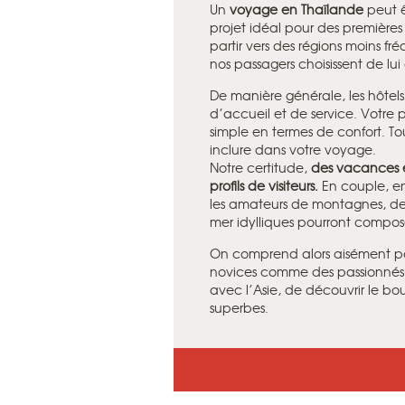
Un
voyage en Thaïlande
peut ê
projet idéal pour des premièr
partir vers des régions moins f
nos passagers choisissent de lui
De manière générale, les hôtels
d’accueil et de service. Votre 
simple en termes de confort. T
inclure dans votre voyage.
Notre certitude,
des vacances e
profils de visiteurs.
En couple, en
les amateurs de montagnes, de p
mer idylliques pourront compos
On comprend alors aisément pou
novices comme des passionnés. 
avec l’Asie, de découvrir le b
superbes.