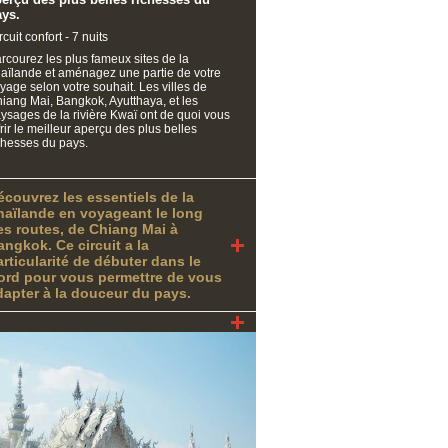
ays.
rcuit confort - 7 nuits
rcourez les plus fameux sites de la
aïlande et aménagez une partie de votre
yage selon votre souhait. Les villes de
iang Mai, Bangkok, Ayutthaya, et les
ysages de la rivière Kwaï ont de quoi vous
frir le meilleur aperçu des plus belles
chesses du pays.
écouvrez les essentiels de la
haïlande en voyageant le long
es routes, de Chiang Mai à
angkok. Ce circuit a la
articularité de débuter dans le
ord pour vous permettre de vous
dapter à la douceur du pays.