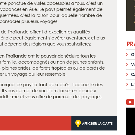
tre ponctué de visites accessibles à tous, c’est un
es vacances en Asie. Le pays permet également de
réquentées, c’est la raison pour laquelle nombre de
 consacrer plusieurs voyages.
 de Thaïlande offrent d’excellentes qualités
périple peut également s’avérer aventureux et plus
PR
out dépend des régions que vous souhaiterez
G
n Thaïlande ont le pouvoir de séduire tous les
 famille, accompagnés ou non de jeunes enfants,
V
laines arides, de forêts tropicales ou de bords de
er un voyage qui leur ressemble.
C
rquoi ce pays a tant de succès. Il accueille des
L
Il vous permet de vous familiariser en douceur
ouddhisme et vous offre de parcourir des paysages
AFFICHER LA CARTE