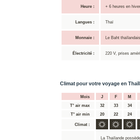
Heure :
+ 6 heures en hiver
Langues :
Thaï
Monnaie :
Le Baht thaïlandai
Électricité :
220 V, prises amér
Climat pour votre voyage en Thaï
Mois
J
F
M
T° air max
32
33
34
T° air min
20
22
24
Climat :
La Thaïlande possède 