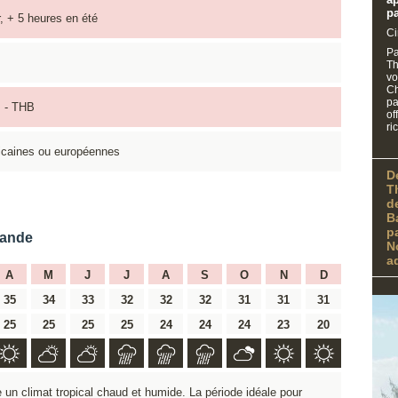
p
, + 5 heures en été
Ci
Pa
Th
vo
Ch
pa
s - THB
of
ri
icaines ou européennes
D
T
d
B
p
lande
N
a
A
M
J
J
A
S
O
N
D
35
34
33
32
32
32
31
31
31
25
25
25
25
24
24
24
23
20
un climat tropical chaud et humide. La période idéale pour