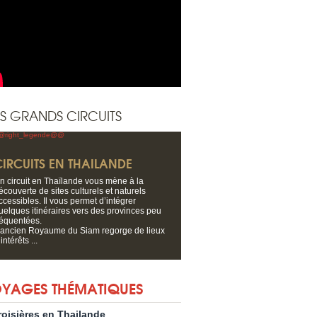
S GRANDS CIRCUITS
CIRCUITS EN THAILANDE
n circuit en Thaïlande vous mène à la
écouverte de sites culturels et naturels
ccessibles. Il vous permet d’intégrer
uelques itinéraires vers des provinces peu
réquentées.
’ancien Royaume du Siam regorge de lieux
intérêts ...
YAGES THÉMATIQUES
roisières en Thailande