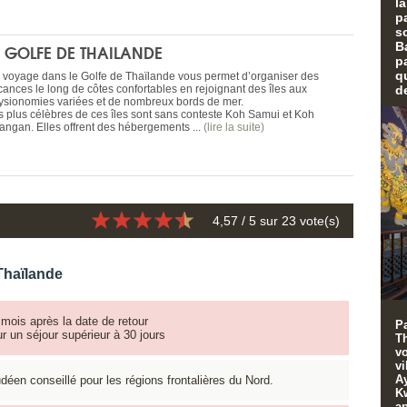
l
p
s
B
E GOLFE DE THAILANDE
p
q
 voyage dans le Golfe de Thaïlande vous permet d’organiser des
cances le long de côtes confortables en rejoignant des îles aux
d
ysionomies variées et de nombreux bords de mer.
s plus célèbres de ces îles sont sans conteste Koh Samui et Koh
angan. Elles offrent des hébergements ...
(lire la suite)
4,57
/ 5 sur
23
vote(s)
Thaïlande
mois après la date de retour
Pa
ur un séjour supérieur à 30 jours
T
vo
vi
Ay
déen conseillé pour les régions frontalières du Nord.
Kw
ap