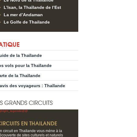
Le Nord de la Thailande
L’Isan, la Thaïlande de l’Est
La mer d’Andaman
Le Golfe de Thailande
ATIQUE
uide de la Thaïlande
os vols pour la Thaïlande
arte de la Thaïlande
’avis des voyageurs : Thaïlande
S GRANDS CIRCUITS
CIRCUITS EN THAILANDE
n circuit en Thaïlande vous mène à la
écouverte de sites culturels et naturels