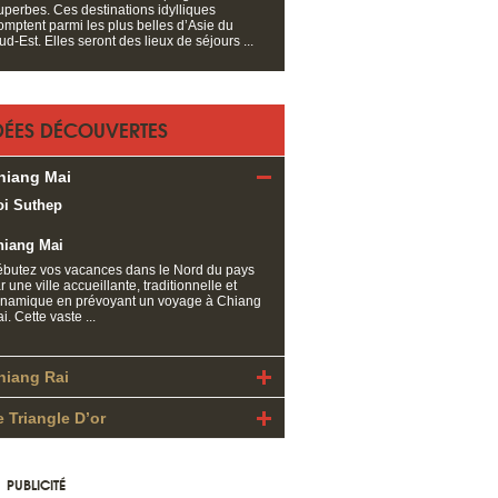
uperbes. Ces destinations idylliques
omptent parmi les plus belles d’Asie du
ud-Est. Elles seront des lieux de séjours ...
DÉES DÉCOUVERTES
hiang Mai
hiang Mai
butez vos vacances dans le Nord du pays
r une ville accueillante, traditionnelle et
namique en prévoyant un voyage à Chiang
i. Cette vaste ...
hiang Rai
e Triangle D’or
PUBLICITÉ