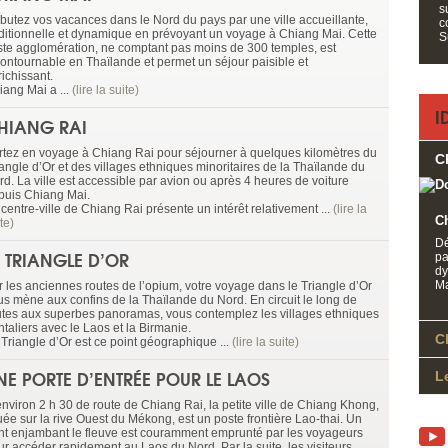
s
butez vos vacances dans le Nord du pays par une ville accueillante,
c
aditionnelle et dynamique en prévoyant un voyage à Chiang Mai. Cette
S
ste agglomération, ne comptant pas moins de 300 temples, est
contournable en Thaïlande et permet un séjour paisible et
ichissant.
iang Mai a ...
(lire la suite)
I
HIANG RAI
rtez en voyage à Chiang Rai pour séjourner à quelques kilomètres du
C
iangle d’Or et des villages ethniques minoritaires de la Thaïlande du
rd. La ville est accessible par avion ou après 4 heures de voiture
puis Chiang Mai.
centre-ville de Chiang Rai présente un intérêt relativement ...
(lire la
C
te)
Dé
E TRIANGLE D’OR
pa
dy
Ma
r les anciennes routes de l’opium, votre voyage dans le Triangle d’Or
us mène aux confins de la Thaïlande du Nord. En circuit le long de
utes aux superbes panoramas, vous contemplez les villages ethniques
ntaliers avec le Laos et la Birmanie.
C
 Triangle d’Or est ce point géographique ...
(lire la suite)
NE PORTE D’ENTRÉE POUR LE LAOS
L
environ 2 h 30 de route de Chiang Rai, la petite ville de Chiang Khong,
uée sur la rive Ouest du Mékong, est un poste frontière Lao-thai. Un
nt enjambant le fleuve est couramment emprunté par les voyageurs
ur accéder rapidement au Laos du Nord. Par la suite, les visiteurs