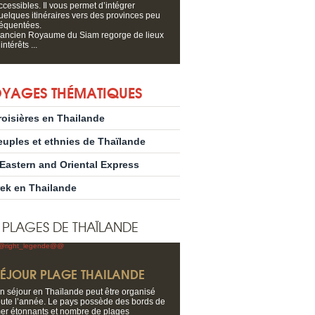
ccessibles. Il vous permet d’intégrer
uelques itinéraires vers des provinces peu
réquentées.
’ancien Royaume du Siam regorge de lieux
intérêts ...
YAGES THÉMATIQUES
roisières en Thailande
euples et ethnies de Thaïlande
’Eastern and Oriental Express
rek en Thailande
S PLAGES DE THAÏLANDE
SÉJOUR PLAGE THAILANDE
n séjour en Thaïlande peut être organisé
oute l’année. Le pays possède des bords de
er étonnants et nombre de plages