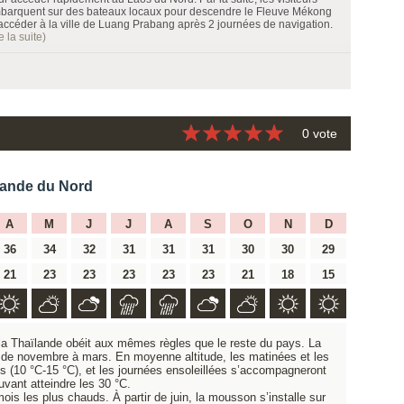
barquent sur des bateaux locaux pour descendre le Fleuve Mékong
 accéder à la ville de Luang Prabang après 2 journées de navigation.
re la suite)
0 vote
lande du Nord
A
M
J
J
A
S
O
N
D
36
34
32
31
31
31
30
30
29
21
23
23
23
23
23
21
18
15
la Thaïlande obéit aux mêmes règles que le reste du pays. La
 de novembre à mars. En moyenne altitude, les matinées et les
es (10 °C-15 °C), et les journées ensoleillées s’accompagneront
uvant atteindre les 30 °C.
mois les plus chauds. À partir de juin, la mousson s’installe sur