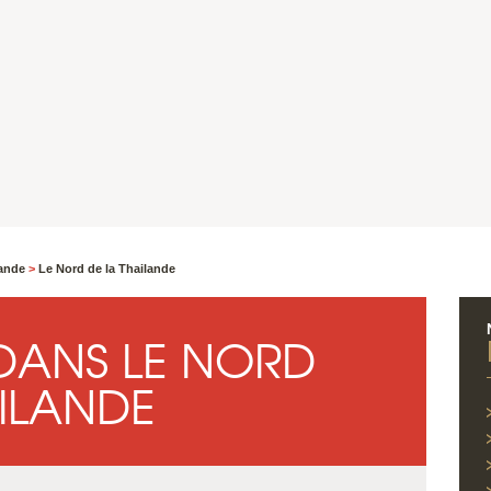
lande
>
Le Nord de la Thailande
DANS LE NORD
AILANDE