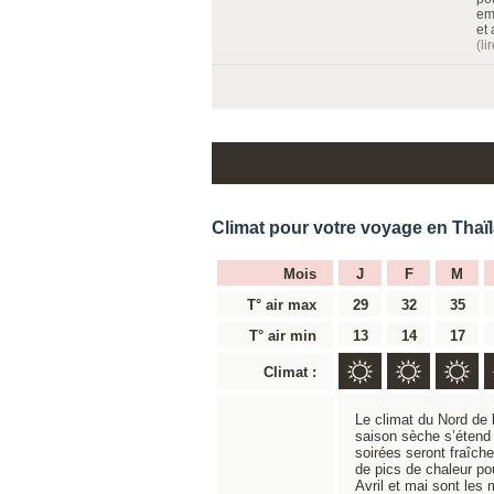
em
et
(li
Climat pour votre voyage en Thaï
Mois
J
F
M
T° air max
29
32
35
T° air min
13
14
17
Climat :
Le climat du Nord de 
saison sèche s’étend
soirées seront fraîch
de pics de chaleur po
Avril et mai sont les 