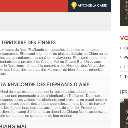
a
AFFICHER LA CARTE
q
f
L
d’
VO
E TERRITOIRE DES ETHNIES
C
s villages du Nord Thaïlande sont peuplés d’ethnies minoritaires
ntagnardes. Elles sont originaires du plateau tibétain, de Chine ou de
P
utes autres contrées de la chaîne himalayenne. Elles sont aujourd’hui
dentarisées à proximité de Chiang Mai ou Chiang Rai. Un voyage
ns le Nord vous mènera à la rencontre des Hmongs, des Akhas, des
L
ys, des Lisus, des Lannas, des Karens et de bien d’autres minorités
core.
T
 LA RENCONTRE DES ÉLÉPHANTS D’ASIE
LE
 Nord du pays est probablement la région la plus adaptée pour
ganiser une promenade à dos d’éléphant en Thaïlande. Dans ces
ntagnes et ces vallées, les éléphants sont présents en grand nombre
 sont dressés depuis des années pour effectuer tous types de travaux
ns les régions inaccessibles aux engins de chantier. Prenez la
rection d’un camp d’éléphants au départ de Chiang Mai et arpentez la
ngle sur leur dos en compagnie de leur mahout.
U
t
HIANG MAI
m