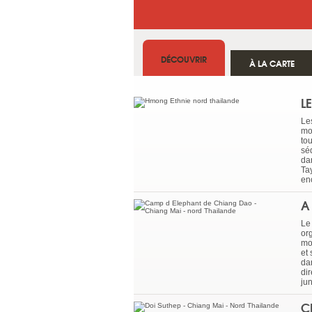
DÉCOUVRIR
À LA CARTE
L
Le
mo
to
sé
da
Ta
en
A
Le
or
mo
et
da
di
ju
C