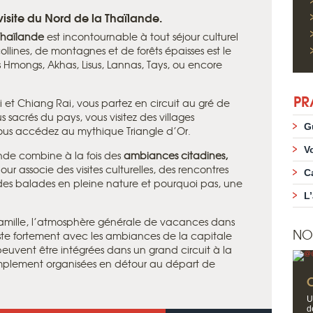
 visite du Nord de la Thaïlande.
Thaïlande
est incontournable à tout séjour culturel
ollines, de montagnes et de forêts épaisses est le
res Hmongs, Akhas, Lisus, Lannas, Tays, ou encore
PR
 et Chiang Rai, vous partez en circuit au gré de
 sacrés du pays, vous visitez des villages
G
 vous accédez au mythique Triangle d’Or.
V
nde combine à la fois des
ambiances citadines,
jour associe des visites culturelles, des rencontres
C
des balades en pleine nature et pourquoi pas, une
L
famille, l’atmosphère générale de vacances dans
NO
ste fortement avec les ambiances de la capitale
 peuvent être intégrées dans un grand circuit à la
mplement organisées en détour au départ de
U
d