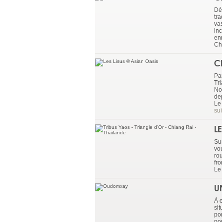
Dé
tr
va
in
enr
Ch
C
Pa
Tr
No
de
Le 
sui
L
Su
vo
ro
fro
Le
U
À 
sit
po
po