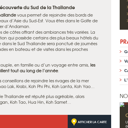
 découverte du Sud de la Thaïlande
haïlande
vous permet de rejoindre des bords de
aux d’Asie du Sud-Est. Vous êtes dans le Golfe de
 Mer d’Andaman.
s de côtes offrant des ambiances très variées. La
tion qui possède certains des plus beaux hôtels du
PR
e dans le Sud Thaïlande sera ponctué de journées
des en bateau et de visites dans les proches
G
V
couple, en famille ou d’un voyage entre amis,
les
illent tout au long de l’année
.
C
onseillons de rejoindre les rivages de la mer
L
 Lak, Krabi, Koh Phi Phi, Koh Lanta, Koh Yao…
NO
e Thaïlande est réputé plus agréable, alors
ngan, Koh Tao, Hua Hin, Koh Samet…
AFFICHER LA CARTE
U
d