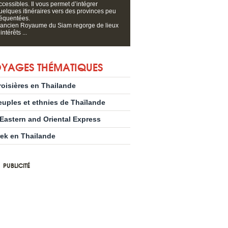
ccessibles. Il vous permet d’intégrer
uelques itinéraires vers des provinces peu
réquentées.
’ancien Royaume du Siam regorge de lieux
intérêts ...
YAGES THÉMATIQUES
roisières en Thailande
euples et ethnies de Thaïlande
’Eastern and Oriental Express
rek en Thailande
PUBLICITÉ