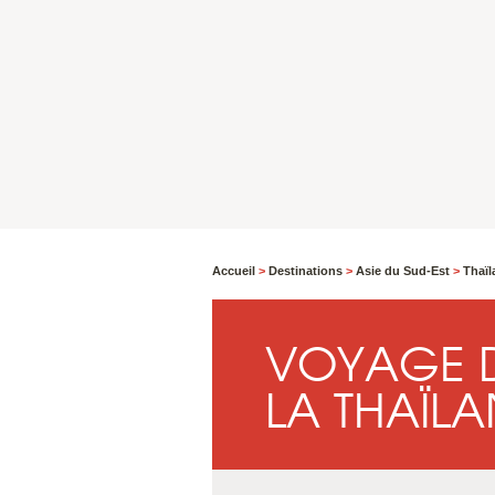
Accueil
>
Destinations
>
Asie du Sud-Est
>
Thaï
VOYAGE D
LA THAÏL