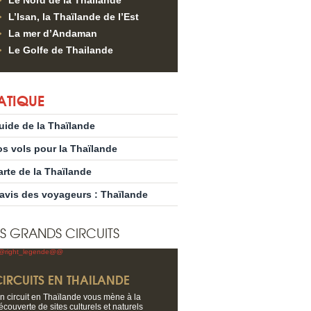
Le Nord de la Thailande
L’Isan, la Thaïlande de l’Est
La mer d’Andaman
Le Golfe de Thailande
ATIQUE
uide de la Thaïlande
os vols pour la Thaïlande
arte de la Thaïlande
’avis des voyageurs : Thaïlande
S GRANDS CIRCUITS
CIRCUITS EN THAILANDE
n circuit en Thaïlande vous mène à la
écouverte de sites culturels et naturels