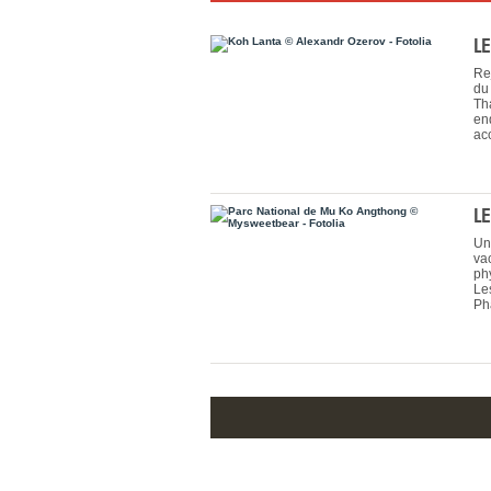
L
Re
du
Th
en
ac
L
Un
va
ph
Le
Ph