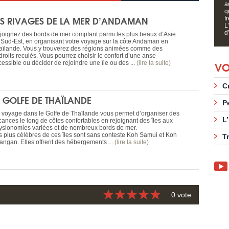
a
q
ES RIVAGES DE LA MER D’ANDAMAN
f
L
d’
joignez des bords de mer comptant parmi les plus beaux d’Asie
 Sud-Est, en organisant votre voyage sur la côte Andaman en
aïlande. Vous y trouverez des régions animées comme des
droits reculés. Vous pourrez choisir le confort d’une anse
VO
cessible ou décider de rejoindre une île ou des ...
(lire la suite)
C
E GOLFE DE THAÏLANDE
P
 voyage dans le Golfe de Thaïlande vous permet d’organiser des
L
cances le long de côtes confortables en rejoignant des îles aux
ysionomies variées et de nombreux bords de mer.
s plus célèbres de ces îles sont sans conteste Koh Samui et Koh
T
angan. Elles offrent des hébergements ...
(lire la suite)
0 vote